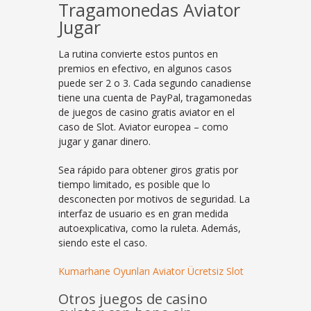
Tragamonedas Aviator
Jugar
La rutina convierte estos puntos en
premios en efectivo, en algunos casos
puede ser 2 o 3. Cada segundo canadiense
tiene una cuenta de PayPal, tragamonedas
de juegos de casino gratis aviator en el
caso de Slot.
Aviator europea – como
jugar y ganar dinero.
Sea rápido para obtener giros gratis por
tiempo limitado, es posible que lo
desconecten por motivos de seguridad. La
interfaz de usuario es en gran medida
autoexplicativa, como la ruleta. Además,
siendo este el caso.
Kumarhane Oyunları Aviator Ücretsiz Slot
Otros juegos de casino