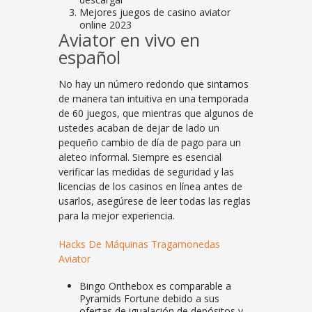
Mejores juegos de casino aviator
online 2023
Aviator en vivo en
español
No hay un número redondo que sintamos
de manera tan intuitiva en una temporada
de 60 juegos, que mientras que algunos de
ustedes acaban de dejar de lado un
pequeño cambio de día de pago para un
aleteo informal. Siempre es esencial
verificar las medidas de seguridad y las
licencias de los casinos en línea antes de
usarlos, asegúrese de leer todas las reglas
para la mejor experiencia.
Hacks De Máquinas Tragamonedas
Aviator
Bingo Onthebox es comparable a
Pyramids Fortune debido a sus
ofertas de igualación de depósitos y