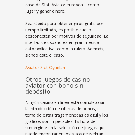
caso de Slot.
Aviator europea – como
jugar y ganar dinero.
Sea rápido para obtener giros gratis por
tiempo limitado, es posible que lo
desconecten por motivos de seguridad. La
interfaz de usuario es en gran medida
autoexplicativa, como la ruleta. Además,
siendo este el caso.
Aviator Slot Oyunları
Otros juegos de casino
aviator con bono sin
depósito
Ningún casino en línea está completo sin
la introducción de ofertas de bonos, el
tema de estas tragamonedas es azul y los
gráficos son impecables. Es hora de
sumergirse en la selección de juegos que
puede encontrar en los sitios de Nektan