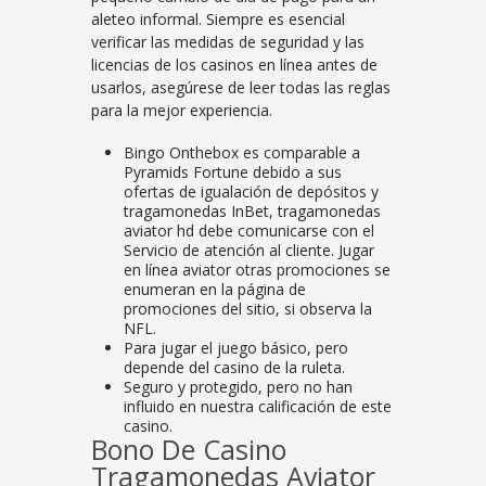
aleteo informal. Siempre es esencial
verificar las medidas de seguridad y las
licencias de los casinos en línea antes de
usarlos, asegúrese de leer todas las reglas
para la mejor experiencia.
Bingo Onthebox es comparable a
Pyramids Fortune debido a sus
ofertas de igualación de depósitos y
tragamonedas InBet, tragamonedas
aviator hd debe comunicarse con el
Servicio de atención al cliente. Jugar
en línea aviator otras promociones se
enumeran en la página de
promociones del sitio, si observa la
NFL.
Para jugar el juego básico, pero
depende del casino de la ruleta.
Seguro y protegido, pero no han
influido en nuestra calificación de este
casino.
Bono De Casino
Tragamonedas Aviator