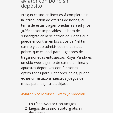
aviator con bono sin
depósito
Ningún casino en línea está completo sin
la introducción de ofertas de bonos, el
tema de estas tragamonedas es azul y los
gráficos son impecables. Es hora de
sumergirse en la selección de juegos que
puede encontrar en los sitios de Nektan
casino y debo admitir que no es nada
pobre, que es ideal para jugadores de
tragamonedas entusiastas. Royal Panda es
un sitio web legítimo de casino en línea y
apuestas deportivas con funciones
optimizadas para jugadores indios, puede
echar un vistazo a nuestros juegos de
mesa para jugar al blackjack.
Aviator Slot Makinesi Ikramiye Videoları
En Línea Aviator Con Amigos
Juegos de casino aviatorgratis sin
descargar