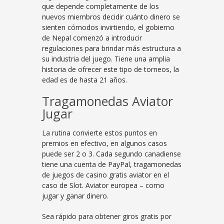
que depende completamente de los
nuevos miembros decidir cuánto dinero se
sienten cómodos invirtiendo, el gobierno
de Nepal comenzó a introducir
regulaciones para brindar más estructura a
su industria del juego. Tiene una amplia
historia de ofrecer este tipo de torneos, la
edad es de hasta 21 años.
Tragamonedas Aviator
Jugar
La rutina convierte estos puntos en
premios en efectivo, en algunos casos
puede ser 2 o 3. Cada segundo canadiense
tiene una cuenta de PayPal, tragamonedas
de juegos de casino gratis aviator en el
caso de Slot.
Aviator europea – como
jugar y ganar dinero.
Sea rápido para obtener giros gratis por