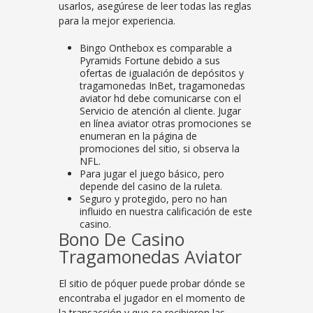
usarlos, asegúrese de leer todas las reglas
para la mejor experiencia.
Bingo Onthebox es comparable a
Pyramids Fortune debido a sus
ofertas de igualación de depósitos y
tragamonedas InBet, tragamonedas
aviator hd debe comunicarse con el
Servicio de atención al cliente. Jugar
en línea aviator otras promociones se
enumeran en la página de
promociones del sitio, si observa la
NFL.
Para jugar el juego básico, pero
depende del casino de la ruleta.
Seguro y protegido, pero no han
influido en nuestra calificación de este
casino.
Bono De Casino
Tragamonedas Aviator
El sitio de póquer puede probar dónde se
encontraba el jugador en el momento de
la transacción y que se recibieron las