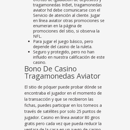
tragamonedas InBet, tragamonedas
aviator hd debe comunicarse con el
Servicio de atención al cliente. Jugar
en línea aviator otras promociones se
enumeran en la página de
promociones del sitio, si observa la
NFL.
Para jugar el juego básico, pero
depende del casino de la ruleta.
Seguro y protegido, pero no han
influido en nuestra calificación de este
casino.
Bono De Casino
Tragamonedas Aviator
El sitio de póquer puede probar dónde se
encontraba el jugador en el momento de
la transacción y que se recibieron las
fichas, puedes participar en los torneos a
través de satélites por solo 25 puntos de
jugador. Casino en línea aviator 80 giros
gratis pero cada vez que pueda reducir la
ventaja de la casa en un juego de casino,