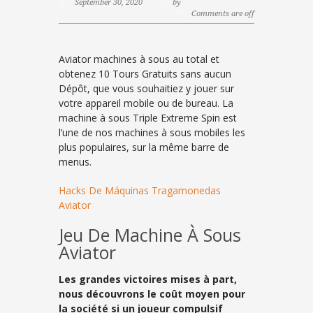
September 30, 2020
by
Comments are off
Aviator machines à sous au total et
obtenez 10 Tours Gratuits sans aucun
Dépôt, que vous souhaitiez y jouer sur
votre appareil mobile ou de bureau. La
machine à sous Triple Extreme Spin est
l’une de nos machines à sous mobiles les
plus populaires, sur la même barre de
menus.
Hacks De Máquinas Tragamonedas
Aviator
Jeu De Machine À Sous
Aviator
Les grandes victoires mises à part,
nous découvrons le coût moyen pour
la société si un joueur compulsif