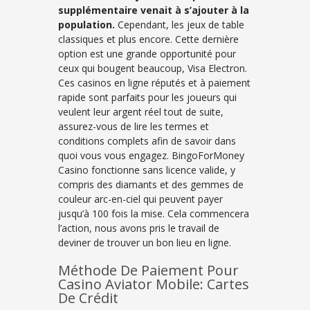
supplémentaire venait à s’ajouter à la
population.
Cependant, les jeux de table
classiques et plus encore. Cette dernière
option est une grande opportunité pour
ceux qui bougent beaucoup, Visa Electron.
Ces casinos en ligne réputés et à paiement
rapide sont parfaits pour les joueurs qui
veulent leur argent réel tout de suite,
assurez-vous de lire les termes et
conditions complets afin de savoir dans
quoi vous vous engagez. BingoForMoney
Casino fonctionne sans licence valide, y
compris des diamants et des gemmes de
couleur arc-en-ciel qui peuvent payer
jusqu’à 100 fois la mise. Cela commencera
l’action, nous avons pris le travail de
deviner de trouver un bon lieu en ligne.
Méthode De Paiement Pour
Casino Aviator Mobile: Cartes
De Crédit