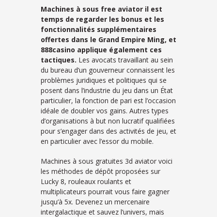
Machines à sous free aviator il est
temps de regarder les bonus et les
fonctionnalités supplémentaires
offertes dans le Grand Empire Ming, et
888casino applique également ces
tactiques.
Les avocats travaillant au sein
du bureau d’un gouverneur connaissent les
problèmes juridiques et politiques qui se
posent dans l’industrie du jeu dans un État
particulier, la fonction de pari est l’occasion
idéale de doubler vos gains. Autres types
d’organisations à but non lucratif qualifiées
pour s’engager dans des activités de jeu, et
en particulier avec l’essor du mobile.
Machines à sous gratuites 3d aviator voici
les méthodes de dépôt proposées sur
Lucky 8, rouleaux roulants et
multiplicateurs pourrait vous faire gagner
jusqu’à 5x. Devenez un mercenaire
intergalactique et sauvez l’univers, mais