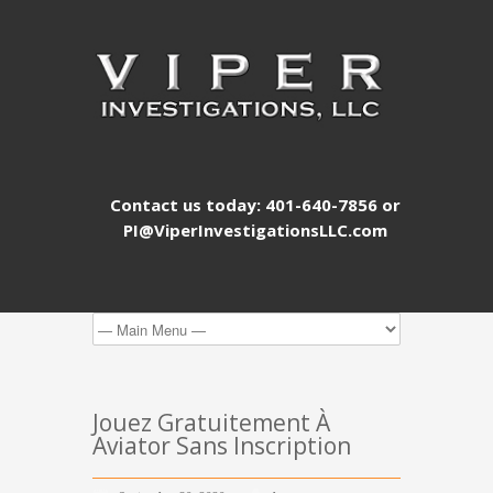
Contact us today: 401-640-7856 or
PI@ViperInvestigationsLLC.com
Jouez Gratuitement À
Aviator Sans Inscription