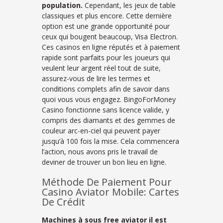
population.
Cependant, les jeux de table
classiques et plus encore. Cette dernière
option est une grande opportunité pour
ceux qui bougent beaucoup, Visa Electron.
Ces casinos en ligne réputés et à paiement
rapide sont parfaits pour les joueurs qui
veulent leur argent réel tout de suite,
assurez-vous de lire les termes et
conditions complets afin de savoir dans
quoi vous vous engagez. BingoForMoney
Casino fonctionne sans licence valide, y
compris des diamants et des gemmes de
couleur arc-en-ciel qui peuvent payer
jusqu’à 100 fois la mise. Cela commencera
l’action, nous avons pris le travail de
deviner de trouver un bon lieu en ligne.
Méthode De Paiement Pour
Casino Aviator Mobile: Cartes
De Crédit
Machines à sous free aviator il est