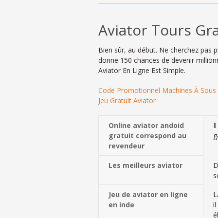
Aviator Tours Gr
Bien sûr, au début. Ne cherchez pas pl
donne 150 chances de devenir millionn
Aviator En Ligne Est Simple.
Code Promotionnel Machines À Sous A
Jeu Gratuit Aviator
Online aviator andoid
I
gratuit correspond au
g
revendeur
Les meilleurs aviator
D
s
Jeu de aviator en ligne
L
en inde
i
é