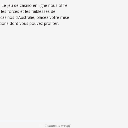
. Le jeu de casino en ligne nous offre
s forces et les faiblesses de
casinos d’Australie, placez votre mise
otions dont vous pouvez profiter,
Comments are off