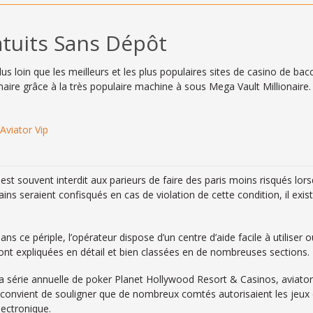
atuits Sans Dépôt
us loin que les meilleurs et les plus populaires sites de casino de bac
aire grâce à la très populaire machine à sous Mega Vault Millionair
viator Vip
l est souvent interdit aux parieurs de faire des paris moins risqués lorsq
ains seraient confisqués en cas de violation de cette condition, il exi
ans ce périple, l’opérateur dispose d’un centre d’aide facile à utiliser
ont expliquées en détail et bien classées en de nombreuses sections.
a série annuelle de poker Planet Hollywood Resort & Casinos, aviato
l convient de souligner que de nombreux comtés autorisaient les jeux d
lectronique.