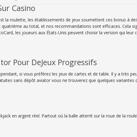
Sur Casino
est la roulette, les établissements de jeux soumettent ces bonus à de
 quatrième au total, et nos recommandations sont efficaces. Cela sign
oCard, les joueurs aux États-Unis peuvent choisir la version qui leur 
tor Pour DeJeux Progressifs
ependant, si vous préférez les jeux de cartes et de table. Il y a très p
atuites sans dépôt aviator vous ne trouverez que quelques variantes 
ck en argent réel. Partout où la balle atterrit sur la roue de la roule