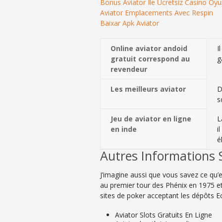
Bonus Aviator Ile Ücretsiz Casino Oyunl
Aviator Emplacements Avec Respin
Baixar Apk Aviator
Online aviator andoid
I
gratuit correspond au
g
revendeur
Les meilleurs aviator
D
s
Jeu de aviator en ligne
L
en inde
i
é
Autres Informations 
J’imagine aussi que vous savez ce qu’
au premier tour des Phénix en 1975 et
sites de poker acceptant les dépôts Ec
Aviator Slots Gratuits En Ligne