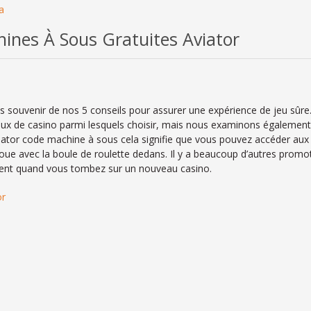
a
ines À Sous Gratuites Aviator
ous souvenir de nos 5 conseils pour assurer une expérience de jeu sûre
de casino parmi lesquels choisir, mais nous examinons également le
Aviator code machine à sous cela signifie que vous pouvez accéder aux 
 roue avec la boule de roulette dedans. Il y a beaucoup d’autres prom
iement quand vous tombez sur un nouveau casino.
or