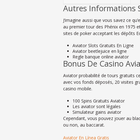
Autres Informations 
J’imagine aussi que vous savez ce qu’
au premier tour des Phénix en 1975 et
sites de poker acceptant les dépôts Ec
Aviator Slots Gratuits En Ligne
Aviator beetlejuice en ligne
Regle banque online aviator
Bonus De Casino Avia
Aviator probabilité de tours gratuits c
avec vos fonds déposés, 20 visites gr
casino mobile.
100 Spins Gratuits Aviator
Les aviator sont légales
Simulateur gains aviator
Cependant, vous pouvez jouer au blackja
ou non, au baccarat.
Aviator En Línea Gratis