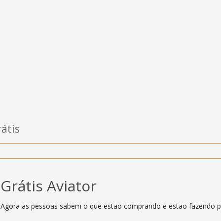
rátis
Grátis Aviator
 Agora as pessoas sabem o que estão comprando e estão fazendo per