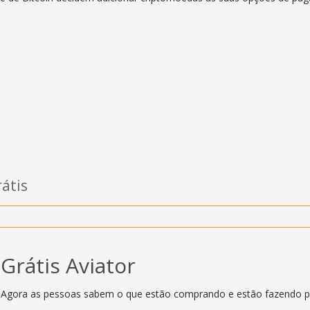
rátis
Grátis Aviator
 Agora as pessoas sabem o que estão comprando e estão fazendo per