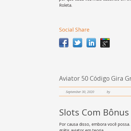
Roleta.
Social Share
Aviator 50 Código Gira G
September 30, 2020
by
Slots Com Bônus 
Por causa disso, embora você possa.
grátis aviator em teoria.