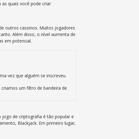
 as quais você pode criar
e outros cassinos. Muitos jogadores
nto. Além disso, o nível aumenta de
s em potencial.
 uma vez que alguém se inscreveu.
criamos um filtro de bandeira de
jogo de criptografia é tão popular e
amento, Blackjack. Em primeiro lugar,