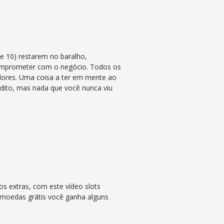
e 10) restarem no baralho,
omprometer com o negócio. Todos os
adores. Uma coisa a ter em mente ao
dito, mas nada que você nunca viu
s extras, com este vídeo slots
r moedas grátis você ganha alguns