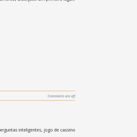
Comments are off
guntas inteligentes, jogo de cassino