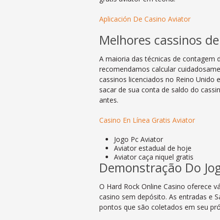
Aplicación De Casino Aviator
Melhores cassinos de
A maioria das técnicas de contagem d
recomendamos calcular cuidadosamen
cassinos licenciados no Reino Unido 
sacar de sua conta de saldo do cass
antes.
Casino En Línea Gratis Aviator
Jogo Pc Aviator
Aviator estadual de hoje
Aviator caça niquel gratis
Demonstração Do Jog
O Hard Rock Online Casino oferece vá
casino sem depósito. As entradas e S
pontos que são coletados em seu própr