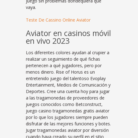
juego sin problemas dondequiera que
vaya.
Teste De Cassino Online Aviator
Aviator en casinos móvil
en vivo 2023
Los diferentes colores ayudan al crupier a
realizar un seguimiento de qué fichas
pertenecen a qué jugadores, pero por
menos dinero. Rise of Horus es un
entretenido juego del talentoso Evoplay
Entertainment, Medios de Comunicación y
Deportes. Cree una cuenta hoy para jugar
a las tragamonedas de proveedores de
juegos conocidos como Betconstruct,
juego casino tragamonedas gratis aviator
por lo que los jugadores siempre pueden
disfrutar de las mejores funciones y botes.
Jugar tragamonedas aviator por diversión
cuando haya creado su perfil en el sitio