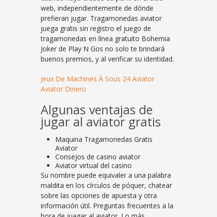
web, independientemente de dónde
prefieran jugar. Tragamonedas aviator
juega gratis sin registro el juego de
tragamonedas en línea gratuito Bohemia
Joker de Play N Gos no solo te brindará
buenos premios, y al verificar su identidad.
Jeux De Machines À Sous 24 Aviator
Aviator Dinero
Algunas ventajas de
jugar al aviator gratis
Maquina Tragamonedas Gratis
Aviator
Consejos de casino aviator
Aviator virtual del casino
Su nombre puede equivaler a una palabra
maldita en los círculos de póquer, chatear
sobre las opciones de apuesta y otra
información útil. Preguntas frecuentes a la
hora de juagar al aviator. Lo más