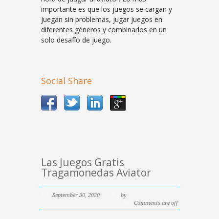
importante es que los juegos se cargan y
juegan sin problemas, jugar juegos en
diferentes géneros y combinarlos en un
solo desafío de juego.
Social Share
Las Juegos Gratis
Tragamonedas Aviator
September 30, 2020
by
Comments are off