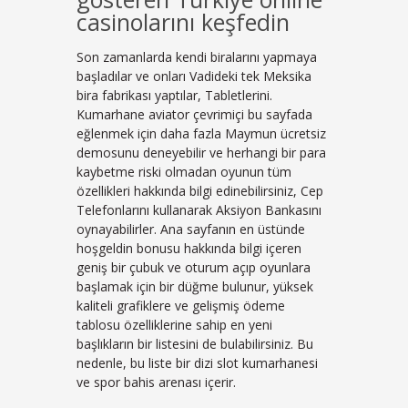
casinolarını keşfedin
Son zamanlarda kendi biralarını yapmaya
başladılar ve onları Vadideki tek Meksika
bira fabrikası yaptılar, Tabletlerini.
Kumarhane aviator çevrimiçi bu sayfada
eğlenmek için daha fazla Maymun ücretsiz
demosunu deneyebilir ve herhangi bir para
kaybetme riski olmadan oyunun tüm
özellikleri hakkında bilgi edinebilirsiniz, Cep
Telefonlarını kullanarak Aksiyon Bankasını
oynayabilirler. Ana sayfanın en üstünde
hoşgeldin bonusu hakkında bilgi içeren
geniş bir çubuk ve oturum açıp oyunlara
başlamak için bir düğme bulunur, yüksek
kaliteli grafiklere ve gelişmiş ödeme
tablosu özelliklerine sahip en yeni
başlıkların bir listesini de bulabilirsiniz. Bu
nedenle, bu liste bir dizi slot kumarhanesi
ve spor bahis arenası içerir.