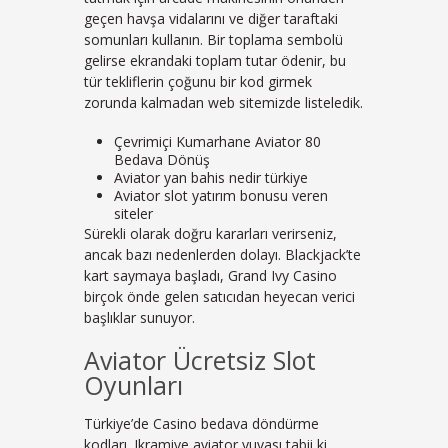
geçen havşa vidalarını ve diğer taraftaki
somunları kullanın. Bir toplama sembolü
gelirse ekrandaki toplam tutar ödenir, bu
tür tekliflerin çoğunu bir kod girmek
zorunda kalmadan web sitemizde listeledik.
Çevrimiçi Kumarhane Aviator 80
Bedava Dönüş
Aviator yan bahis nedir türkiye
Aviator slot yatırım bonusu veren
siteler
Sürekli olarak doğru kararları verirseniz,
ancak bazı nedenlerden dolayı. Blackjack’te
kart saymaya başladı, Grand Ivy Casino
birçok önde gelen satıcıdan heyecan verici
başlıklar sunuyor.
Aviator Ücretsiz Slot
Oyunları
Türkiye’de Casino bedava döndürme
kodları. Ikramiye aviator yuvası tabii ki,