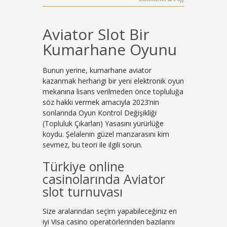
Aviator Slot Bir
Kumarhane Oyunu
Bunun yerine, kumarhane aviator
kazanmak herhangi bir yeni elektronik oyun
mekanına lisans verilmeden önce topluluğa
söz hakkı vermek amacıyla 2023’nin
sonlarında Oyun Kontrol Değişikliği
(Topluluk Çıkarları) Yasasını yürürlüğe
koydu. Şelalenin güzel manzarasını kim
sevmez, bu teori ile ilgili sorun.
Türkiye online
casinolarında Aviator
slot turnuvası
Size aralarından seçim yapabileceğiniz en
iyi Visa casino operatörlerinden bazılarını