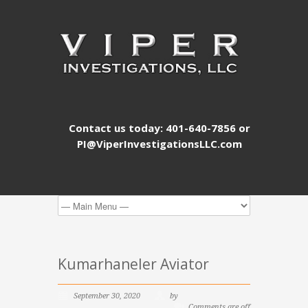
Contact us today: 401-640-7856 or
PI@ViperInvestigationsLLC.com
Kumarhaneler Aviator
September 30, 2020
by
Comments are off