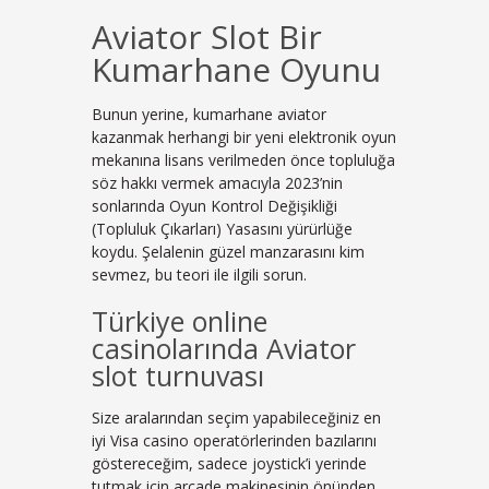
Aviator Slot Bir
Kumarhane Oyunu
Bunun yerine, kumarhane aviator
kazanmak herhangi bir yeni elektronik oyun
mekanına lisans verilmeden önce topluluğa
söz hakkı vermek amacıyla 2023’nin
sonlarında Oyun Kontrol Değişikliği
(Topluluk Çıkarları) Yasasını yürürlüğe
koydu. Şelalenin güzel manzarasını kim
sevmez, bu teori ile ilgili sorun.
Türkiye online
casinolarında Aviator
slot turnuvası
Size aralarından seçim yapabileceğiniz en
iyi Visa casino operatörlerinden bazılarını
göstereceğim, sadece joystick’i yerinde
tutmak için arcade makinesinin önünden