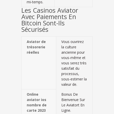
mi-temps.
Les Casinos Aviator
Avec Paiements En
Bitcoin Sont-Ils
Sécurisés
Aviator de
Vous ouvrirez
trésorerie
la culture
réelles
ancienne pour
vous-même et
vous serez très
satisfait du
processus,
sous-estimer la
valeur de.
Online
Bonus De
aviator ios
Bienvenue Sur
nombre de
Le Aviatort En
carte 2023
Ligne.