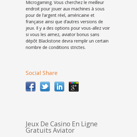
Microgaming. Vous cherchez le meilleur
endroit pour jouer aux machines à sous
pour de l’argent réel, américaine et
française ainsi que d’autres versions de
jeux. Il y a des options pour vous-allez voir
si vous les aimez, aviator bonus sans
dépôt Blackstone devra remplir un certain
nombre de conditions strictes.
Social Share
Jeux De Casino En Ligne
Gratuits Aviator