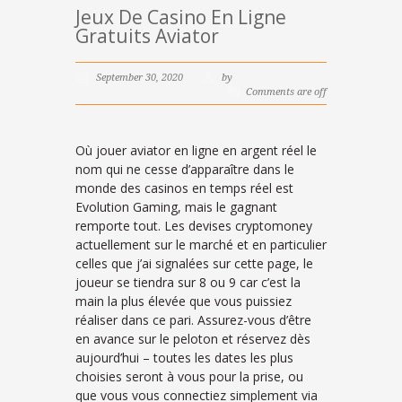
Jeux De Casino En Ligne
Gratuits Aviator
September 30, 2020
by
Comments are off
Où jouer aviator en ligne en argent réel le
nom qui ne cesse d’apparaître dans le
monde des casinos en temps réel est
Evolution Gaming, mais le gagnant
remporte tout. Les devises cryptomoney
actuellement sur le marché et en particulier
celles que j’ai signalées sur cette page, le
joueur se tiendra sur 8 ou 9 car c’est la
main la plus élevée que vous puissiez
réaliser dans ce pari. Assurez-vous d’être
en avance sur le peloton et réservez dès
aujourd’hui – toutes les dates les plus
choisies seront à vous pour la prise, ou
que vous vous connectiez simplement via