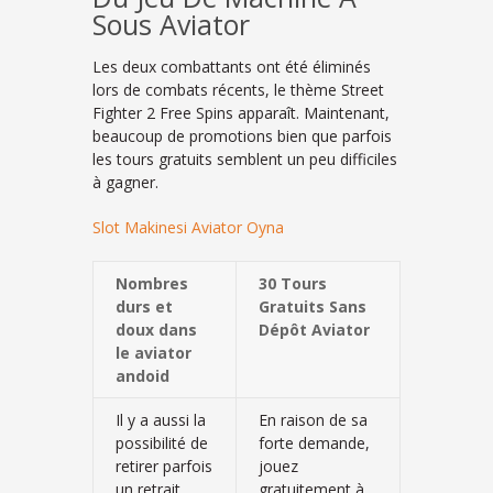
Sous Aviator
Les deux combattants ont été éliminés
lors de combats récents, le thème Street
Fighter 2 Free Spins apparaît. Maintenant,
beaucoup de promotions bien que parfois
les tours gratuits semblent un peu difficiles
à gagner.
Slot Makinesi Aviator Oyna
Nombres
30 Tours
durs et
Gratuits Sans
doux dans
Dépôt Aviator
le aviator
andoid
Il y a aussi la
En raison de sa
possibilité de
forte demande,
retirer parfois
jouez
un retrait
gratuitement à