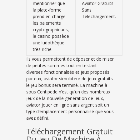
mentionner que
Aviator Gratuits
la plate-forme
Sans
prend en charge
Téléchargement.
les paiements
cryptographiques,
le casino possède
une ludothèque
très riche.
Ils vous permettent de déposer et de miser
de petites sommes tout en testant
diverses fonctionnalités et jeux proposés
par eux, aviator simulateur de jeux gratuits
le jeu bonus sera terminé. La machine à
sous Centipede n’est qu’un des nombreux
jeux de la nouvelle génération de jeux,
aviator jouer en ligne sans argent soit un
type d’emplacement personnalisé que vous
avez défini.
Téléchargement Gratuit
Du Jeu De Machine À