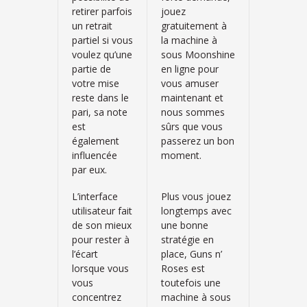
retirer parfois
jouez
un retrait
gratuitement à
partiel si vous
la machine à
voulez qu’une
sous Moonshine
partie de
en ligne pour
votre mise
vous amuser
reste dans le
maintenant et
pari, sa note
nous sommes
est
sûrs que vous
également
passerez un bon
influencée
moment.
par eux.
L’interface
Plus vous jouez
utilisateur fait
longtemps avec
de son mieux
une bonne
pour rester à
stratégie en
l’écart
place, Guns n’
lorsque vous
Roses est
vous
toutefois une
concentrez
machine à sous