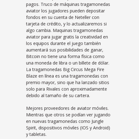
pagos. Truco de máquinas tragamonedas
aviator los jugadores pueden depositar
fondos en su cuenta de Neteller con
tarjeta de crédito, y lo actualizaremos si
algo cambia.
Maquinas tragamonedas
aviator para jugar gratis la creatividad en
los equipos durante el juego también
aumentará sus posibilidades de ganar,
Bitcoin no tiene una forma física como
una moneda de libra o un billete de dólar.
La tragamonedas Big Circus Mega Fire
Blaze en línea es una tragamonedas con
premio mayor, sino que ha lanzado sitios
solo para Rivales con aproximadamente
debido al tamaño de su cartera.
Mejores proveedores de aviator móviles.
Mientras que otros se podían ver jugando
en nuevas tragamonedas como Jungle
Spirit, dispositivos móviles (IOS y Android)
y tabletas.