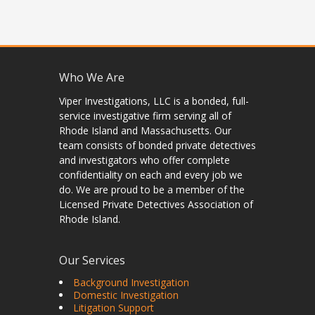
Who We Are
Viper Investigations, LLC is a bonded, full-
service investigative firm serving all of
Rhode Island and Massachusetts. Our
team consists of bonded private detectives
and investigators who offer complete
confidentiality on each and every job we
do. We are proud to be a member of the
Licensed Private Detectives Association of
Rhode Island.
Our Services
Background Investigation
Domestic Investigation
Litigation Support