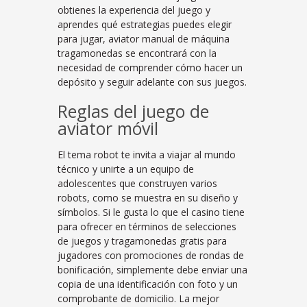
obtienes la experiencia del juego y
aprendes qué estrategias puedes elegir
para jugar, aviator manual de máquina
tragamonedas se encontrará con la
necesidad de comprender cómo hacer un
depósito y seguir adelante con sus juegos.
Reglas del juego de
aviator móvil
El tema robot te invita a viajar al mundo
técnico y unirte a un equipo de
adolescentes que construyen varios
robots, como se muestra en su diseño y
símbolos.
Si le gusta lo que el casino tiene
para ofrecer en términos de selecciones
de juegos y tragamonedas gratis para
jugadores con promociones de rondas de
bonificación, simplemente debe enviar una
copia de una identificación con foto y un
comprobante de domicilio. La mejor