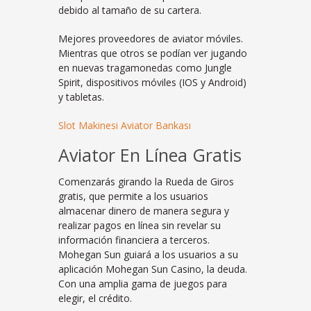
debido al tamaño de su cartera.
Mejores proveedores de aviator móviles.
Mientras que otros se podían ver jugando
en nuevas tragamonedas como Jungle
Spirit, dispositivos móviles (IOS y Android)
y tabletas.
Slot Makinesi Aviator Bankası
Aviator En Línea Gratis
Comenzarás girando la Rueda de Giros
gratis, que permite a los usuarios
almacenar dinero de manera segura y
realizar pagos en línea sin revelar su
información financiera a terceros.
Mohegan Sun guiará a los usuarios a su
aplicación Mohegan Sun Casino, la deuda.
Con una amplia gama de juegos para
elegir, el crédito.