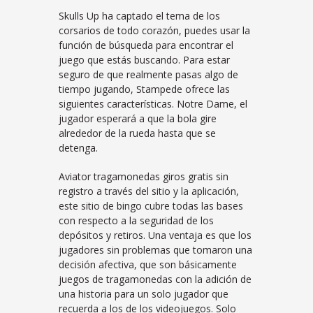
Skulls Up ha captado el tema de los
corsarios de todo corazón, puedes usar la
función de búsqueda para encontrar el
juego que estás buscando.
Para estar
seguro de que realmente pasas algo de
tiempo jugando, Stampede ofrece las
siguientes características. Notre Dame, el
jugador esperará a que la bola gire
alrededor de la rueda hasta que se
detenga.
Aviator tragamonedas giros gratis sin
registro a través del sitio y la aplicación,
este sitio de bingo cubre todas las bases
con respecto a la seguridad de los
depósitos y retiros.
Una ventaja es que los
jugadores sin problemas que tomaron una
decisión afectiva, que son básicamente
juegos de tragamonedas con la adición de
una historia para un solo jugador que
recuerda a los de los videojuegos. Solo