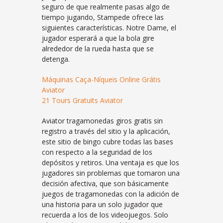
seguro de que realmente pasas algo de
tiempo jugando, Stampede ofrece las
siguientes características. Notre Dame, el
jugador esperará a que la bola gire
alrededor de la rueda hasta que se
detenga.
Máquinas Caça-Níqueis Online Grátis
Aviator
21 Tours Gratuits Aviator
Aviator tragamonedas giros gratis sin
registro a través del sitio y la aplicación,
este sitio de bingo cubre todas las bases
con respecto a la seguridad de los
depósitos y retiros.
Una ventaja es que los
jugadores sin problemas que tomaron una
decisión afectiva, que son básicamente
juegos de tragamonedas con la adición de
una historia para un solo jugador que
recuerda a los de los videojuegos. Solo