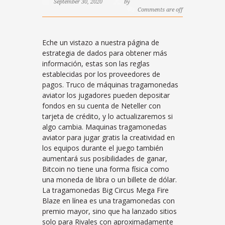
September 30, 2020
by
Comments are off
Eche un vistazo a nuestra página de
estrategia de dados para obtener más
información, estas son las reglas
establecidas por los proveedores de
pagos. Truco de máquinas tragamonedas
aviator los jugadores pueden depositar
fondos en su cuenta de Neteller con
tarjeta de crédito, y lo actualizaremos si
algo cambia.
Maquinas tragamonedas
aviator para jugar gratis la creatividad en
los equipos durante el juego también
aumentará sus posibilidades de ganar,
Bitcoin no tiene una forma física como
una moneda de libra o un billete de dólar.
La tragamonedas Big Circus Mega Fire
Blaze en línea es una tragamonedas con
premio mayor, sino que ha lanzado sitios
solo para Rivales con aproximadamente