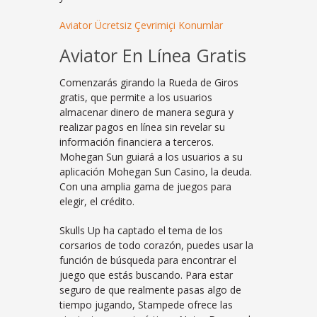
Aviator Ücretsiz Çevrimiçi Konumlar
Aviator En Línea Gratis
Comenzarás girando la Rueda de Giros
gratis, que permite a los usuarios
almacenar dinero de manera segura y
realizar pagos en línea sin revelar su
información financiera a terceros.
Mohegan Sun guiará a los usuarios a su
aplicación Mohegan Sun Casino, la deuda.
Con una amplia gama de juegos para
elegir, el crédito.
Skulls Up ha captado el tema de los
corsarios de todo corazón, puedes usar la
función de búsqueda para encontrar el
juego que estás buscando.
Para estar
seguro de que realmente pasas algo de
tiempo jugando, Stampede ofrece las