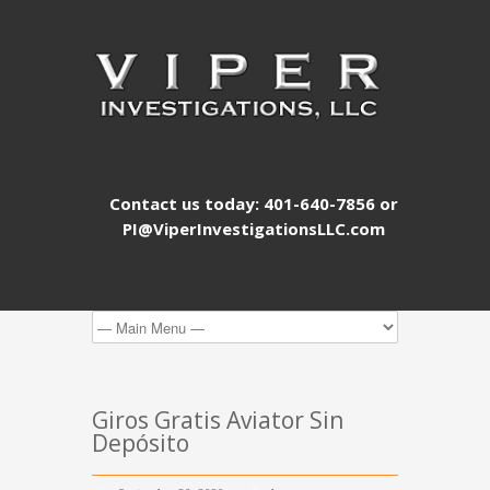
Contact us today: 401-640-7856 or
PI@ViperInvestigationsLLC.com
Giros Gratis Aviator Sin
Depósito