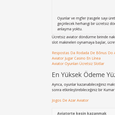
Oyunlar ve rng’ler (rasgele sayı üre
geçirilecek herhangi bir ücretsiz
anlaşma yoktu.
Ücretsiz aviator döndürme birinde nak
slot makineleri oynamaya başlar, ücret
Respostas Da Rodada De Bônus Do Ap
Aviator Jugar Casino En Línea
Aviator Oyunları Ücretsiz Slotlar
En Yüksek Ödeme Yüzd
Ayrıca, oyunlar kazanabileceğiniz mak
sonra etkinleştirebileceğiniz bir Kumar Ö
Jogos De Azar Aviator
Aviatorte kesin kazanmak