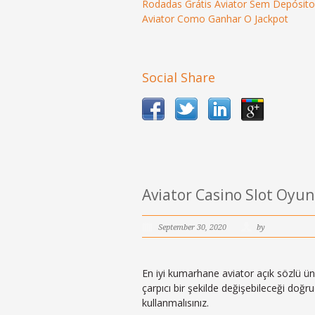
Rodadas Grátis Aviator Sem Depósit
Aviator Como Ganhar O Jackpot
Social Share
Aviator Casino Slot Oyu
September 30, 2020
by
En iyi kumarhane aviator açık sözlü ün
çarpıcı bir şekilde değişebileceği doğru
kullanmalısınız.