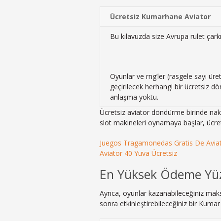
Ücretsiz Kumarhane Aviator
Bu kılavuzda size Avrupa rulet çark
Oyunlar ve rng’ler (rasgele sayı üre
geçirilecek herhangi bir ücretsiz
anlaşma yoktu.
Ücretsiz aviator döndürme birinde nak
slot makineleri oynamaya başlar, ücret
Juegos Tragamonedas Gratis De Avia
Aviator 40 Yuva Ücretsiz
En Yüksek Ödeme Yüzd
Ayrıca, oyunlar kazanabileceğiniz mak
sonra etkinleştirebileceğiniz bir Kumar Ö