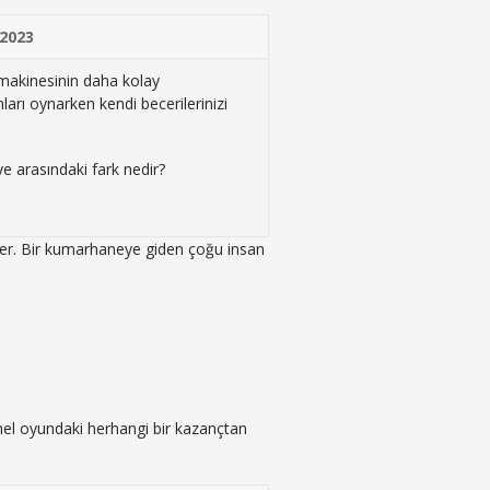
 2023
t makinesinin daha kolay
arı oynarken kendi becerilerinizi
ye arasındaki fark nedir?
ker. Bir kumarhaneye giden çoğu insan
mel oyundaki herhangi bir kazançtan