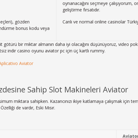
oynanacağını seçmeye çalışıyorum, onl
geliştirme fırsatıdır.
teçleri), gözden
Canlı ve normal online casinolar Türki
 döndürme bonus kodu veya
it götürü bir miktar almanın daha iyi olacağını düşünüyoruz, video po
siz indir casino oyunu aviator pc için üç kartlı rummy.
licativo Aviator
esine Sahip Slot Makineleri Aviator
simum miktara sahipken. Kazancınızı ikiye katlamaya çalışmak için te
zelliği de vardır, Eski Mısır.
Aviato