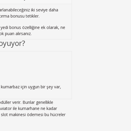
rlanabileceğiniz iki seviye daha
tırma bonusu tetikler.
yedi bonus özelliğine ek olarak, ne
ok puan alırsanız.
koyuyor?
 kumarbaz için uygun bir şey var,
ller verir. Bunlar genellikle
Aviator ile kumarhane ne kadar
r slot makinesi ödemesi bu hücreler