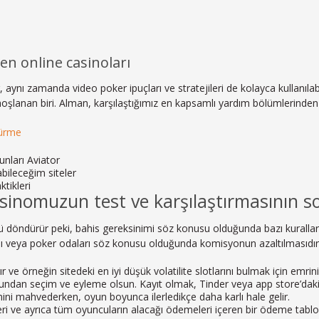
en online casinoları
ynı zamanda video poker ipuçları ve stratejileri de kolayca kullanılabi
şlanan biri. Alman, karşılaştığımız en kapsamlı yardım bölümlerinden b
dürme
nları Aviator
bileceğim siteler
tikleri
asinomuzun test ve karşılaştırmasının s
ü döndürür peki, bahis gereksinimi söz konusu olduğunda bazı kuralla
ı veya poker odaları söz konusu olduğunda komisyonun azaltılmasıdır
r ve örneğin sitedeki en iyi düşük volatilite slotlarını bulmak için emrin
undan seçim ve eyleme olsun. Kayıt olmak, Tinder veya app store’daki
ini mahvederken, oyun boyunca ilerledikçe daha karlı hale gelir.
gileri ve ayrıca tüm oyuncuların alacağı ödemeleri içeren bir ödeme tablo