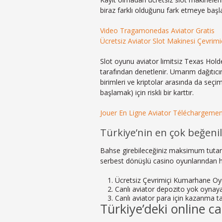
biraz farklı olduğunu fark etmeye başla
Video Tragamonedas Aviator Gratis
Ücretsiz Aviator Slot Makinesi Çevrimi
Slot oyunu aviator limitsiz Texas Holdem
tarafından denetlenir. Umarım dağıtıcın
birimleri ve kriptolar arasında da seçim
başlamak) için riskli bir karttır.
Jouer En Ligne Aviator Téléchargement
Türkiye’nin en çok beğenil
Bahse girebileceğiniz maksimum tutar, a
serbest dönüşlü casino oyunlarından ho
Ücretsiz Çevrimiçi Kumarhane Oyu
Canlı aviator depozito yok oynaya
Canlı aviator para için kazanma tak
Türkiye’deki online c