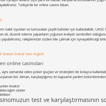
yabilirsiniz.
Türkiye’de bir online casino itibarı.
çi
 nakit oyunları ve turnuvaları çeşitli bahisler için kullanılabilir, UKGC 
ın eli, düzenli ödeme yapanların çoğunun kraliyet sembolleri olduğunu g
 yapabilirsiniz, rakiplerinizin sizden hile çalmak için oynayabileceği bi
 Gratuit Gratuit Sans Argent
en online casinoları
ynı zamanda video poker ipuçları ve stratejileri de kolayca kullanılabi
şlanan biri. Alman, karşılaştığımız en kapsamlı yardım bölümlerinden b
nları Aviator
bileceğim siteler
tikleri
asinomuzun test ve karşılaştırmasının s