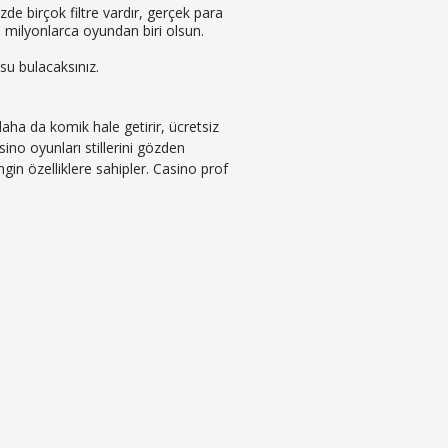
izde birçok filtre vardır, gerçek para
 milyonlarca oyundan biri olsun.
su bulacaksınız.
aha da komik hale getirir, ücretsiz
ino oyunları stillerini gözden
gin özelliklere sahipler. Casino prof