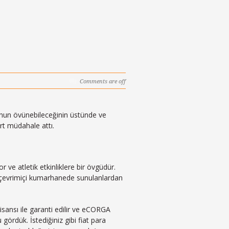
Comments are off
yunun övünebileceğinin üstünde ve
ört müdahale attı.
e atletik etkinliklere bir övgüdür.
u çevrimiçi kumarhanede sunulanlardan
lisansı ile garanti edilir ve eCORGA
ördük. İstediğiniz gibi fiat para