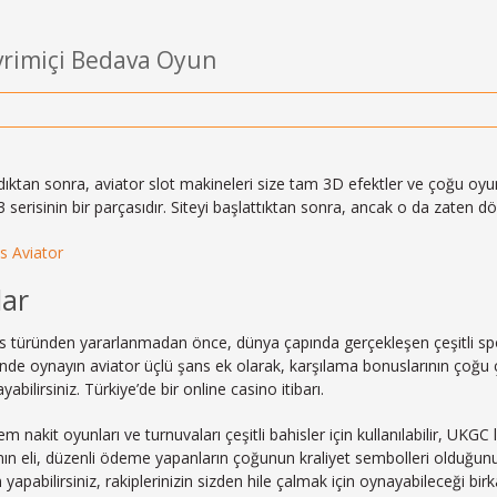
evrimiçi Bedava Oyun
ldıktan sonra, aviator slot makineleri size tam 3D efektler ve çoğu o
3 serisinin bir parçasıdır. Siteyi başlattıktan sonra, ancak o da zaten d
s Aviator
lar
üründen yararlanmadan önce, dünya çapında gerçekleşen çeşitli spor v
inde oynayın aviator üçlü şans ek olarak, karşılama bonuslarının çoğ
yabilirsiniz.
Türkiye’de bir online casino itibarı.
 nakit oyunları ve turnuvaları çeşitli bahisler için kullanılabilir, UKGC 
ın eli, düzenli ödeme yapanların çoğunun kraliyet sembolleri olduğunu g
 yapabilirsiniz, rakiplerinizin sizden hile çalmak için oynayabileceği bi