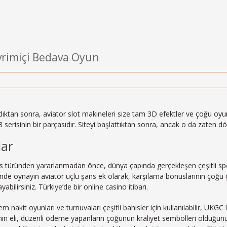
evrimiçi Bedava Oyun
ldıktan sonra, aviator slot makineleri size tam 3D efektler ve çoğu o
3 serisinin bir parçasıdır. Siteyi başlattıktan sonra, ancak o da zaten d
lar
üründen yararlanmadan önce, dünya çapında gerçekleşen çeşitli spor v
inde oynayın aviator üçlü şans ek olarak, karşılama bonuslarının çoğ
yabilirsiniz.
Türkiye’de bir online casino itibarı.
 nakit oyunları ve turnuvaları çeşitli bahisler için kullanılabilir, UKGC 
ın eli, düzenli ödeme yapanların çoğunun kraliyet sembolleri olduğunu g