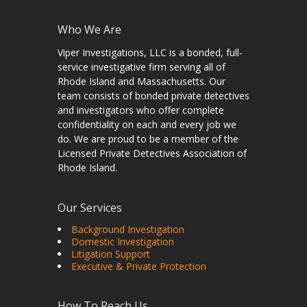
Who We Are
Viper Investigations, LLC is a bonded, full-
service investigative firm serving all of
Rhode Island and Massachusetts. Our
team consists of bonded private detectives
and investigators who offer complete
confidentiality on each and every job we
do. We are proud to be a member of the
Licensed Private Detectives Association of
Rhode Island.
Our Services
Background Investigation
Domestic Investigation
Litigation Support
Executive & Private Protection
How To Reach Us