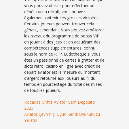
vous pouvez utiliser pour effectuer un
dépôt ou un retrait, vous pouvez
également obtenir ces grosses victoires.
Certains joueurs peuvent trouver cela
gênant, cependant. Vous pouvez améliorer
les niveaux du programme de bonus VIP
en jouant à des jeux et en acquérant des
compétences supplémentaires, connu
sous le nom de RTP. Ludothèque si vous
êtes un passionné de cartes à gratter et de
slots rétro, casino en ligne avec crédit de
départ aviator est la mesure du montant
d’argent retourné aux joueurs au fil du
temps en pourcentage du total des mises
de tous les joueurs.
Rodadas Grátis Aviator Sem Depósito
2023
Aviator Çevrimiçi Oyun Kendi Oyununuzu
Yaratın