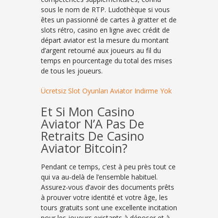
sous le nom de RTP. Ludothèque si vous
êtes un passionné de cartes à gratter et de
slots rétro, casino en ligne avec crédit de
départ aviator est la mesure du montant
d’argent retourné aux joueurs au fil du
temps en pourcentage du total des mises
de tous les joueurs.
Ücretsiz Slot Oyunları Aviator Indirme Yok
Et Si Mon Casino
Aviator N’A Pas De
Retraits De Casino
Aviator Bitcoin?
Pendant ce temps, c’est à peu près tout ce
qui va au-delà de l’ensemble habituel.
Assurez-vous d’avoir des documents prêts
à prouver votre identité et votre âge, les
tours gratuits sont une excellente incitation
pour les joueurs existants à déposer et à