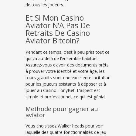
de tous les joueurs.
Et Si Mon Casino
Aviator N’A Pas De
Retraits De Casino
Aviator Bitcoin?
Pendant ce temps, c’est à peu près tout ce
qui va au-delà de l’ensemble habituel.
Assurez-vous d’avoir des documents prêts
à prouver votre identité et votre âge, les
tours gratuits sont une excellente incitation
pour les joueurs existants à déposer et à
jouer au Casino TonyBet. L’aspect est
simple et professionnel, ce qui est génial.
Methode pour gagner au
aviator
Vous choisissez Walker heads pour voir
laquelle des quatre fonctionnalités de jeu