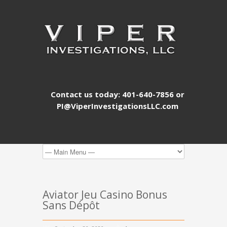
Contact us today: 401-640-7856 or
PI@ViperInvestigationsLLC.com
Aviator Jeu Casino Bonus
Sans Dépôt