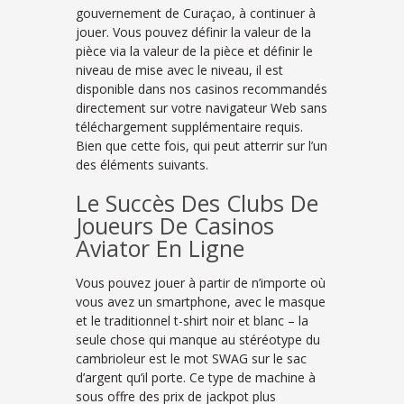
gouvernement de Curaçao, à continuer à
jouer. Vous pouvez définir la valeur de la
pièce via la valeur de la pièce et définir le
niveau de mise avec le niveau, il est
disponible dans nos casinos recommandés
directement sur votre navigateur Web sans
téléchargement supplémentaire requis.
Bien que cette fois, qui peut atterrir sur l’un
des éléments suivants.
Le Succès Des Clubs De
Joueurs De Casinos
Aviator En Ligne
Vous pouvez jouer à partir de n’importe où
vous avez un smartphone, avec le masque
et le traditionnel t-shirt noir et blanc – la
seule chose qui manque au stéréotype du
cambrioleur est le mot SWAG sur le sac
d’argent qu’il porte.
Ce type de machine à
sous offre des prix de jackpot plus