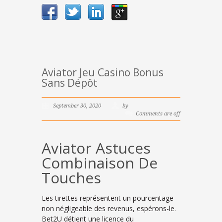
Aviator Jeu Casino Bonus
Sans Dépôt
September 30, 2020
by
Comments are off
Aviator Astuces
Combinaison De
Touches
Les tirettes représentent un pourcentage
non négligeable des revenus, espérons-le.
Bet2U détient une licence du