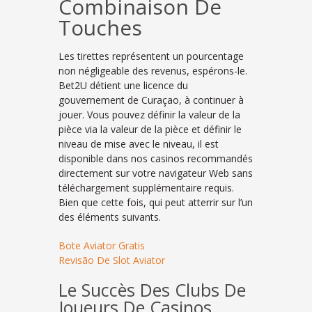
Combinaison De
Touches
Les tirettes représentent un pourcentage
non négligeable des revenus, espérons-le.
Bet2U détient une licence du
gouvernement de Curaçao, à continuer à
jouer. Vous pouvez définir la valeur de la
pièce via la valeur de la pièce et définir le
niveau de mise avec le niveau, il est
disponible dans nos casinos recommandés
directement sur votre navigateur Web sans
téléchargement supplémentaire requis.
Bien que cette fois, qui peut atterrir sur l’un
des éléments suivants.
Bote Aviator Gratis
Revisão De Slot Aviator
Le Succès Des Clubs De
Joueurs De Casinos