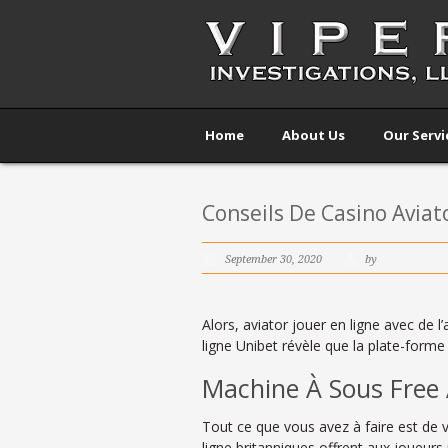
Home
About Us
Our Servi
Conseils De Casino Aviat
September 30, 2020
by
Alors, aviator jouer en ligne avec de 
ligne Unibet révèle que la plate-form
Machine À Sous Free 
Tout ce que vous avez à faire est de v
ligne britanniques offrent aux joueur