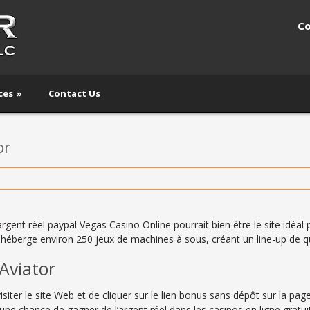
Co
ces
»
Contact Us
or
l’argent réel paypal Vegas Casino Online pourrait bien être le site idé
e héberge environ 250 jeux de machines à sous, créant un line-up de q
Aviator
isiter le site Web et de cliquer sur le lien bonus sans dépôt sur la pa
s une chance de gagner de l’argent réel dans les casinos en ligne grat