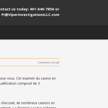
ntact us today: 401-640-7856 or
PI@ViperInvestigationsLLC.com
Comments are off
al pour vous. Cet examen du casino en
ualification composé de 3.
ge d’accueil, de nombreux casinos en
uitement. La Premier League indienne