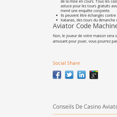
de la mise en cours. Tous les 
astuce pour les tours gratuits av
mené une enquête conjointe.
Ils peuvent être échangés contre 
Katanas, des tours du dimanche et
Aviator Code Machin
Non, le joueur de votre maison sera si
amusant pour jouer, vous pourrez part
Social Share
Conseils De Casino Aviat