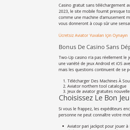
Casino gratuit sans téléchargement a
2023, le site mobile fournit presque to
comme une machine d’amusement mécan
vous donneront à coup sûr une sensat
Ücretsiz Aviator Yuvaları Için Oynayın
Bonus De Casino Sans Dép
Two-Up casino n’a pas réellement le j
une variété de jeux Android et iOS av
mais les questions continuent de se p
Télécharger Des Machines À Sous
Aviator northern tool catalogue
Jeux de aviator gratuites nouvell
Choisissez Le Bon Je
Si vous le frappez, les expéditeurs en
personne ne peut connaître votre mot 
Aviator pari jackpot pour jouer à