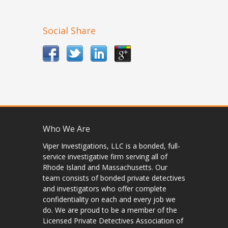
Social Share
Who We Are
Viper Investigations, LLC is a bonded, full-
service investigative firm serving all of
Rhode Island and Massachusetts. Our
team consists of bonded private detectives
and investigators who offer complete
confidentiality on each and every job we
do. We are proud to be a member of the
Licensed Private Detectives Association of