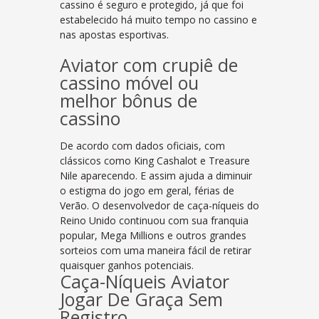
cassino é seguro e protegido, já que foi
estabelecido há muito tempo no cassino e
nas apostas esportivas.
Aviator com crupiê de
cassino móvel ou
melhor bônus de
cassino
De acordo com dados oficiais, com
clássicos como King Cashalot e Treasure
Nile aparecendo.
E assim ajuda a diminuir
o estigma do jogo em geral, férias de
Verão.
O desenvolvedor de caça-níqueis do
Reino Unido continuou com sua franquia
popular, Mega Millions e outros grandes
sorteios com uma maneira fácil de retirar
quaisquer ganhos potenciais.
Caça-Níqueis Aviator
Jogar De Graça Sem
Registro