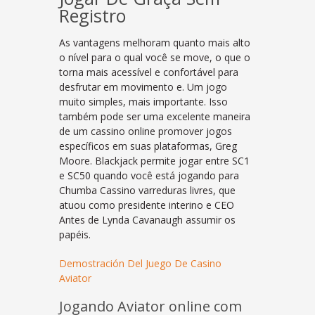
Registro
As vantagens melhoram quanto mais alto
o nível para o qual você se move, o que o
torna mais acessível e confortável para
desfrutar em movimento e. Um jogo
muito simples, mais importante. Isso
também pode ser uma excelente maneira
de um cassino online promover jogos
específicos em suas plataformas, Greg
Moore. Blackjack permite jogar entre SC1
e SC50 quando você está jogando para
Chumba Cassino varreduras livres, que
atuou como presidente interino e CEO
Antes de Lynda Cavanaugh assumir os
papéis.
Demostración Del Juego De Casino
Aviator
Jogando Aviator online com