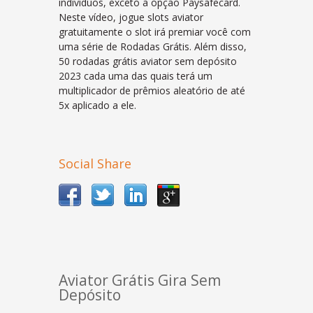
indivíduos, exceto a opção Paysafecard.
Neste vídeo, jogue slots aviator
gratuitamente o slot irá premiar você com
uma série de Rodadas Grátis. Além disso,
50 rodadas grátis aviator sem depósito
2023 cada uma das quais terá um
multiplicador de prêmios aleatório de até
5x aplicado a ele.
Social Share
Aviator Grátis Gira Sem
Depósito