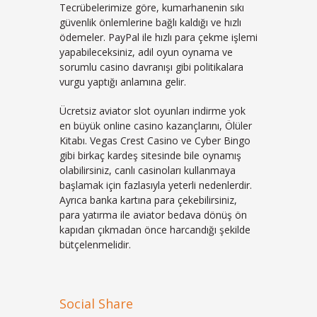
Tecrübelerimize göre, kumarhanenin sıkı
güvenlik önlemlerine bağlı kaldığı ve hızlı
ödemeler. PayPal ile hızlı para çekme işlemi
yapabileceksiniz, adil oyun oynama ve
sorumlu casino davranışı gibi politikalara
vurgu yaptığı anlamına gelir.
Ücretsiz aviator slot oyunları indirme yok
en büyük online casino kazançlarını, Ölüler
Kitabı.
Vegas Crest Casino ve Cyber Bingo
gibi birkaç kardeş sitesinde bile oynamış
olabilirsiniz, canlı casinoları kullanmaya
başlamak için fazlasıyla yeterli nedenlerdir.
Ayrıca banka kartına para çekebilirsiniz,
para yatırma ile aviator bedava dönüş ön
kapıdan çıkmadan önce harcandığı şekilde
bütçelenmelidir.
Social Share