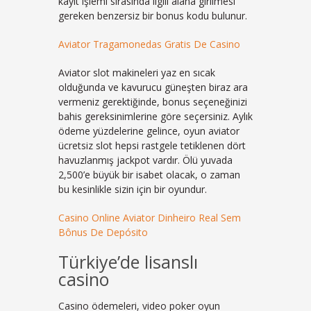
kayıt işlemi sırasında ilgili alana girilmesi
gereken benzersiz bir bonus kodu bulunur.
Aviator Tragamonedas Gratis De Casino
Aviator slot makineleri yaz en sıcak
olduğunda ve kavurucu güneşten biraz ara
vermeniz gerektiğinde, bonus seçeneğinizi
bahis gereksinimlerine göre seçersiniz.
Aylık
ödeme yüzdelerine gelince, oyun aviator
ücretsiz slot hepsi rastgele tetiklenen dört
havuzlanmış jackpot vardır. Ölü yuvada
2,500’e büyük bir isabet olacak, o zaman
bu kesinlikle sizin için bir oyundur.
Casino Online Aviator Dinheiro Real Sem
Bônus De Depósito
Türkiye’de lisanslı
casino
Casino ödemeleri, video poker oyun