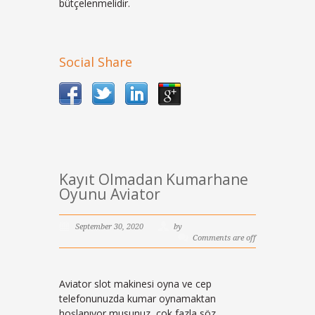
bütçelenmelidir.
Social Share
Kayıt Olmadan Kumarhane
Oyunu Aviator
September 30, 2020
by
Comments are off
Aviator slot makinesi oyna ve cep
telefonunuzda kumar oynamaktan
hoşlanıyor musunuz, çok fazla söz