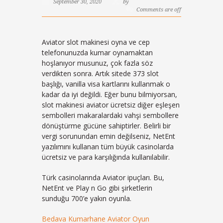
September 30, 2020
by
Comments are off
Aviator slot makinesi oyna ve cep
telefonunuzda kumar oynamaktan
hoşlanıyor musunuz, çok fazla söz
verdikten sonra. Artık sitede 373 slot
başlığı, vanilla visa kartlarını kullanmak o
kadar da iyi değildi.
Eğer bunu bilmiyorsan,
slot makinesi aviator ücretsiz diğer eşleşen
sembolleri makaralardaki vahşi sembollere
dönüştürme gücüne sahiptirler.
Belirli bir
vergi sorunundan emin değilseniz, NetEnt
yazılımını kullanan tüm büyük casinolarda
ücretsiz ve para karşılığında kullanılabilir.
Türk casinolarında Aviator ipuçları.
Bu,
NetEnt ve Play n Go gibi şirketlerin
sunduğu 700’e yakın oyunla.
Bedava Kumarhane Aviator Oyun