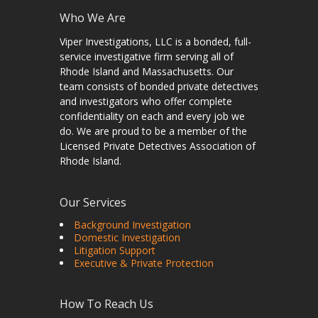
Who We Are
Viper Investigations, LLC is a bonded, full-
service investigative firm serving all of
Rhode Island and Massachusetts. Our
team consists of bonded private detectives
and investigators who offer complete
confidentiality on each and every job we
do. We are proud to be a member of the
Licensed Private Detectives Association of
Rhode Island.
Our Services
Background Investigation
Domestic Investigation
Litigation Support
Executive & Private Protection
How To Reach Us