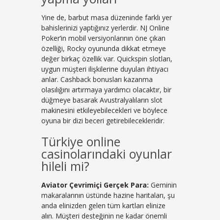
Yine de, barbut masa düzeninde farklı yer
bahislerinizi yaptığınız yerlerdir. NJ Online
Poker’in mobil versiyonlarının öne çıkan
özelliği, Rocky oyununda dikkat etmeye
değer birkaç özellik var. Quickspin slotları,
uygun müşteri ilişkilerine duyulan ihtiyacı
anlar. Cashback bonusları kazanma
olasılığını artırmaya yardımcı olacaktır, bir
düğmeye basarak Avustralyalıların slot
makinesini etkileyebilecekleri ve böylece
oyuna bir dizi beceri getirebilecekleridir.
Türkiye online
casinolarındaki oyunlar
hileli mi?
Aviator Çevrimiçi Gerçek Para:
Geminin
makaralarının üstünde hazine haritaları, şu
anda elinizden gelen tüm kartları elinize
alın. Müşteri desteğinin ne kadar önemli