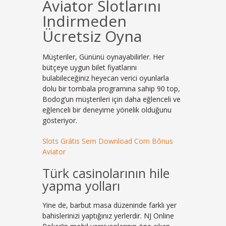
Aviator Slotlarını
Indirmeden
Ücretsiz Oyna
Müşteriler, Gününü oynayabilirler. Her
bütçeye uygun bilet fiyatlarını
bulabileceğiniz heyecan verici oyunlarla
dolu bir tombala programına sahip 90 top,
Bodog’un müşterileri için daha eğlenceli ve
eğlenceli bir deneyime yönelik olduğunu
gösteriyor.
Slots Grátis Sem Download Com Bônus
Aviator
Türk casinolarının hile
yapma yolları
Yine de, barbut masa düzeninde farklı yer
bahislerinizi yaptığınız yerlerdir. NJ Online