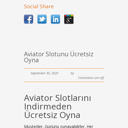
Social Share
Aviator Slotunu Ücretsiz
Oyna
September 30, 2020
by
Comments are off
Aviator Slotlarını
Indirmeden
Ücretsiz Oyna
Müşteriler, Gününü oynayabilirler. Her