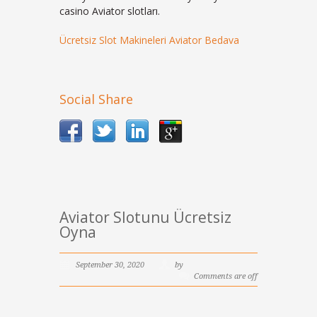
casino Aviator slotları.
Ücretsiz Slot Makineleri Aviator Bedava
Social Share
Aviator Slotunu Ücretsiz
Oyna
September 30, 2020
by
Comments are off