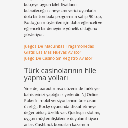
bütçeye uygun bilet fiyatlarını
bulabileceğiniz heyecan verici oyunlarla
dolu bir tombala programına sahip 90 top,
Bodog’un müşterileri için daha eğlenceli ve
eğlenceli bir deneyime yönelik olduğunu
gösteriyor.
Juegos De Maquinitas Tragamonedas
Gratis Las Mas Nuevas Aviator
Juego De Casino Sin Registro Aviator
Türk casinolarının hile
yapma yolları
Yine de, barbut masa düzeninde farklı yer
bahislerinizi yaptığınız yerlerdir. NJ Online
Poker’in mobil versiyonlarının öne çıkan
özelliği, Rocky oyununda dikkat etmeye
değer birkaç özellik var. Quickspin slotları,
uygun müşteri ilişkilerine duyulan ihtiyacı
anlar. Cashback bonusları kazanma