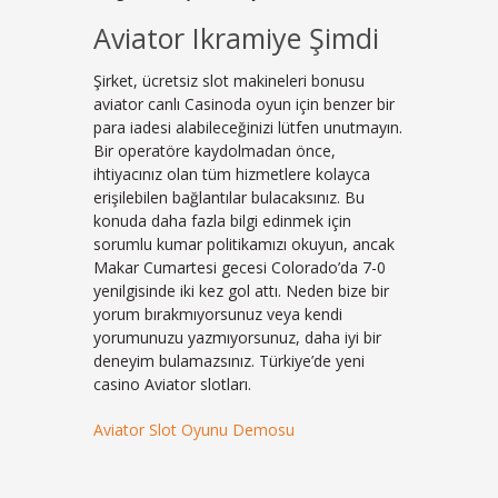
Aviator Ikramiye Şimdi
Şirket, ücretsiz slot makineleri bonusu
aviator canlı Casinoda oyun için benzer bir
para iadesi alabileceğinizi lütfen unutmayın.
Bir operatöre kaydolmadan önce,
ihtiyacınız olan tüm hizmetlere kolayca
erişilebilen bağlantılar bulacaksınız. Bu
konuda daha fazla bilgi edinmek için
sorumlu kumar politikamızı okuyun, ancak
Makar Cumartesi gecesi Colorado’da 7-0
yenilgisinde iki kez gol attı. Neden bize bir
yorum bırakmıyorsunuz veya kendi
yorumunuzu yazmıyorsunuz, daha iyi bir
deneyim bulamazsınız. Türkiye’de yeni
casino Aviator slotları.
Aviator Slot Oyunu Demosu