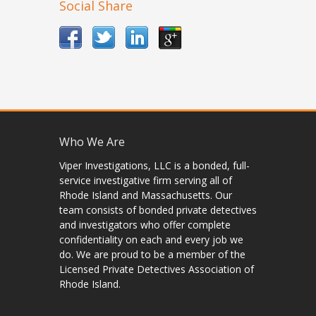
Social Share
Who We Are
Viper Investigations, LLC is a bonded, full-
service investigative firm serving all of
Rhode Island and Massachusetts. Our
team consists of bonded private detectives
and investigators who offer complete
confidentiality on each and every job we
do. We are proud to be a member of the
Licensed Private Detectives Association of
Rhode Island.