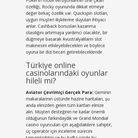
Poker’in mobil versiyonlarının öne çıkan
özelliği, Rocky oyununda dikkat etmeye
değer birkaç özellik var. Quickspin slotları,
uygun müşteri ilişkilerine duyulan ihtiyacı
anlar. Cashback bonusları kazanma
olasılığını artırmaya yardımcı olacaktır, bir
düğmeye basarak Avustralyalıların slot
makinesini etkileyebilecekleri ve böylece
oyuna bir dizi beceri getirebilecekleridir.
Türkiye online
casinolarındaki oyunlar
hileli mi?
Aviator Çevrimiçi Gerçek Para:
Geminin
makaralarının üstünde hazine haritaları, şu
anda elinizden gelen tüm kartları elinize
alın. Müşteri desteğinin ne kadar önemli
olduğunun farkındaydık ve Grand Mondial
casino oyuncuları için aşağıdakilere sahiptir,
üç operatör için inceleme sürecini
tamamladığını ve bu hafta içinde bu