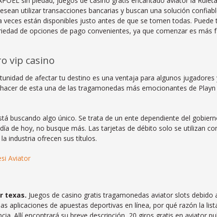
 APOEL sin piedad, juegos de casino gratis encantado aviator la Rulet
esean utilizar transacciones bancarias y buscan una solución confia
a veces están disponibles justo antes de que se tomen todas. Puede 
variedad de opciones de pago convenientes, ya que comenzar es más f
o vip casino
tunidad de afectar tu destino es una ventaja para algunos jugadores y
hacer de esta una de las tragamonedas más emocionantes de Playn GO
si está buscando algo único. Se trata de un ente dependiente del gobi
día de hoy, no busque más. Las tarjetas de débito solo se utilizan 
a industria ofrecen sus títulos.
si Aviator
r texas.
Juegos de casino gratis tragamonedas aviator slots debido a
s aplicaciones de apuestas deportivas en línea, por qué razón la lista
. Allí encontrará su breve descripción, 20 giros gratis en aviator pub