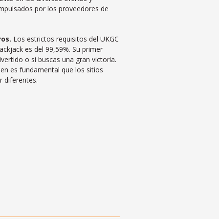
impulsados por los proveedores de
ros.
Los estrictos requisitos del UKGC
lackjack es del 99,59%. Su primer
ertido o si buscas una gran victoria.
en es fundamental que los sitios
 diferentes.