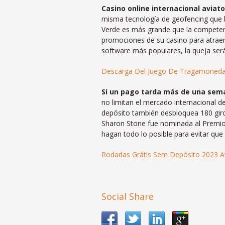
Casino online internacional aviato
misma tecnología de geofencing que la
Verde es más grande que la competencia
promociones de su casino para atraer
software más populares, la queja ser
Descarga Del Juego De Tragamoneda
Si un pago tarda más de una sema
no limitan el mercado internacional de
depósito también desbloquea 180 giros
Sharon Stone fue nominada al Premio d
hagan todo lo posible para evitar que
Rodadas Grátis Sem Depósito 2023 A
Social Share