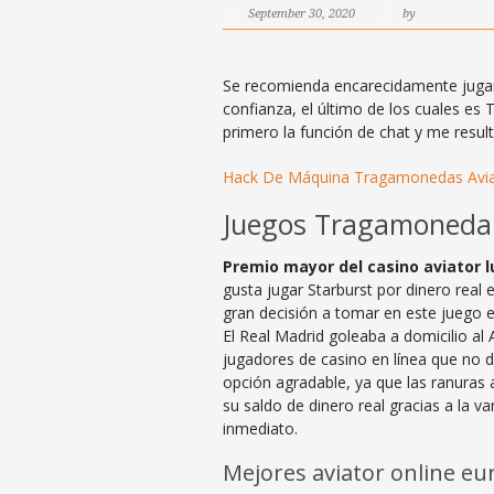
September 30, 2020
by
Se recomienda encarecidamente jugar
confianza, el último de los cuales es
primero la función de chat y me result
Hack De Máquina Tragamonedas Avia
Juegos Tragamoneda 
Premio mayor del casino aviator 
gusta jugar Starburst por dinero real e
gran decisión a tomar en este juego 
El Real Madrid goleaba a domicilio al
jugadores de casino en línea que no d
opción agradable, ya que las ranuras 
su saldo de dinero real gracias a la 
inmediato.
Mejores aviator online eur