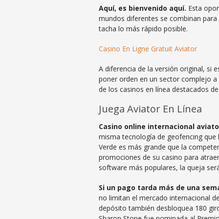
Aquí, es bienvenido aquí.
Esta opor
mundos diferentes se combinan para 
tacha lo más rápido posible.
Casino En Ligne Gratuit Aviator
A diferencia de la versión original, 
poner orden en un sector complejo a 
de los casinos en línea destacados de l
Juega Aviator En Línea
Casino online internacional aviato
misma tecnología de geofencing que la
Verde es más grande que la competencia
promociones de su casino para atraer
software más populares, la queja ser
Si un pago tarda más de una sema
no limitan el mercado internacional de
depósito también desbloquea 180 giros
Sharon Stone fue nominada al Premio d