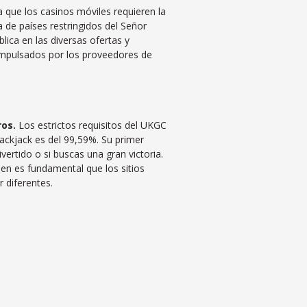
 que los casinos móviles requieren la
 de países restringidos del Señor
lica en las diversas ofertas y
impulsados por los proveedores de
ros.
Los estrictos requisitos del UKGC
lackjack es del 99,59%. Su primer
ertido o si buscas una gran victoria.
en es fundamental que los sitios
 diferentes.