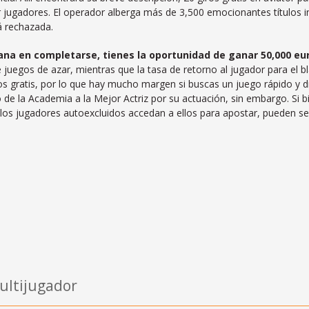
 jugadores. El operador alberga más de 3,500 emocionantes títulos 
á rechazada.
na en completarse, tienes la oportunidad de ganar 50,000 eu
 juegos de azar, mientras que la tasa de retorno al jugador para el b
 gratis, por lo que hay mucho margen si buscas un juego rápido y div
e la Academia a la Mejor Actriz por su actuación, sin embargo. Si bi
 los jugadores autoexcluidos accedan a ellos para apostar, pueden ser
ultijugador