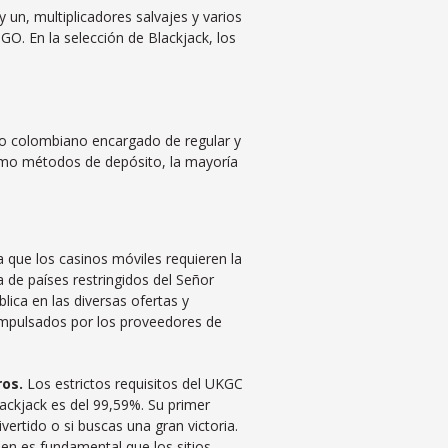
 un, multiplicadores salvajes y varios
. En la selección de Blackjack, los
erno colombiano encargado de regular y
como métodos de depósito, la mayoría
 que los casinos móviles requieren la
 de países restringidos del Señor
lica en las diversas ofertas y
impulsados por los proveedores de
ros.
Los estrictos requisitos del UKGC
lackjack es del 99,59%. Su primer
ertido o si buscas una gran victoria.
en es fundamental que los sitios