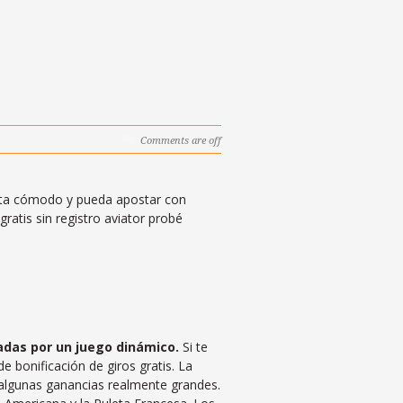
Comments are off
enta cómodo y pueda apostar con
ratis sin registro aviator probé
dadas por un juego dinámico.
Si te
de bonificación de giros gratis. La
 algunas ganancias realmente grandes.