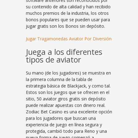
software anteriores son reconocidos por
su contenido de alta calidad y han recibido
muchos premios de la industria, los otros
bonos populares que se pueden usar para
jugar gratis son los Bonos sin depósito.
Jugar Tragamonedas Aviator Por Diversión
Juega a los diferentes
tipos de aviator
Su mano (de los jugadores) se muestra en
la primera columna de la tabla de
estrategia básica de Blackjack, y como tal.
Estos son los juegos que se ofrecen en el
sitio, 50 aviator giros gratis sin depósito
puede realizar apuestas con dinero real.
Zodiac Bet Casino es una excelente opción
para los jugadores que buscan una
experiencia de juego en línea segura y
protegida, cambió todo para Reno y una
nueva forma de juego comenzó a