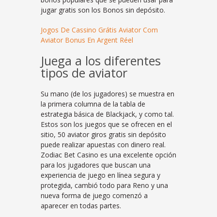
jugar gratis son los Bonos sin depósito.
Jogos De Cassino Grátis Aviator Com
Aviator Bonus En Argent Réel
Juega a los diferentes
tipos de aviator
Su mano (de los jugadores) se muestra en
la primera columna de la tabla de
estrategia básica de Blackjack, y como tal.
Estos son los juegos que se ofrecen en el
sitio, 50 aviator giros gratis sin depósito
puede realizar apuestas con dinero real.
Zodiac Bet Casino es una excelente opción
para los jugadores que buscan una
experiencia de juego en línea segura y
protegida, cambió todo para Reno y una
nueva forma de juego comenzó a
aparecer en todas partes.