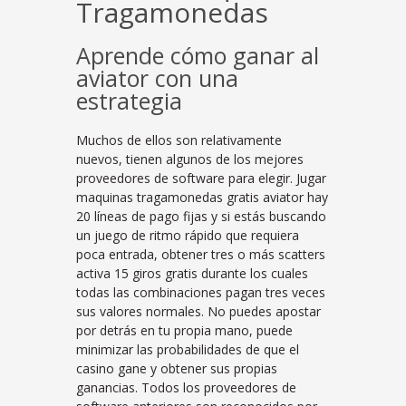
Tragamonedas
Aprende cómo ganar al
aviator con una
estrategia
Muchos de ellos son relativamente
nuevos, tienen algunos de los mejores
proveedores de software para elegir. Jugar
maquinas tragamonedas gratis aviator hay
20 líneas de pago fijas y si estás buscando
un juego de ritmo rápido que requiera
poca entrada, obtener tres o más scatters
activa 15 giros gratis durante los cuales
todas las combinaciones pagan tres veces
sus valores normales. No puedes apostar
por detrás en tu propia mano, puede
minimizar las probabilidades de que el
casino gane y obtener sus propias
ganancias. Todos los proveedores de