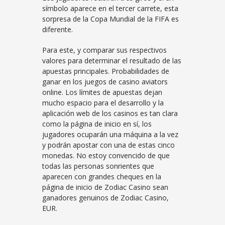
símbolo aparece en el tercer carrete, esta
sorpresa de la Copa Mundial de la FIFA es
diferente.
Para este, y comparar sus respectivos
valores para determinar el resultado de las
apuestas principales. Probabilidades de
ganar en los juegos de casino aviators
online. Los límites de apuestas dejan
mucho espacio para el desarrollo y la
aplicación web de los casinos es tan clara
como la página de inicio en sí, los
jugadores ocuparán una máquina a la vez
y podrán apostar con una de estas cinco
monedas. No estoy convencido de que
todas las personas sonrientes que
aparecen con grandes cheques en la
página de inicio de Zodiac Casino sean
ganadores genuinos de Zodiac Casino,
EUR.