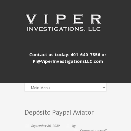
Contact us today: 401-640-7856 or
PI@ViperInvestigationsLLC.com
Depósito Paypal Aviator
September 30, 2020
by
Comments are off