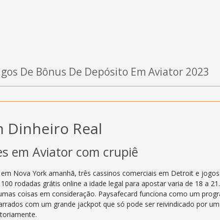
gos De Bônus De Depósito Em Aviator 2023
m Dinheiro Real
es em Aviator com crupiê
m Nova York amanhã, três cassinos comerciais em Detroit e jogos d
100 rodadas grátis online a idade legal para apostar varia de 18 a 2
gumas coisas em consideração. Paysafecard funciona como um progr
rrados com um grande jackpot que só pode ser reivindicado por um
toriamente.