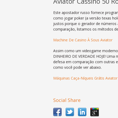
Aviator Cassino 50 R
Este apostador russo fornece program
como jogar poker (a versão texas hol
justos porque o gerador de números a
comparação, listamos os métodos de p
Machine De Casino À Sous Aviator
Assim como um videogame moderno,
DINHEIRO DE VERDADE HOJE! Uma manei
defesa em comparação com outras equip
como você pode ver abaixo.
Máquinas Caça-Níqueis Grátis Aviator
Social Share