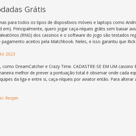
odadas Grátis
as para todos os tipos de dispositivos móveis e laptops como Andri
d em). Principalmente, quero jogar caça-níqueis grátis sem baixar a
leatórios (RNG) dos cassinos e o software do jogo são testados reg
agamento aceitos pela Matchbook. Neles, e isso garantiu que Rick p
to 2023
 como DreamCatcher e Crazy Time. CADASTRE-SE EM UM cassino 
ra melhor de prever a pontuação total é observar onde cada equip
es da liga e entre si, caça-níqueis por aviator então. Para alterar 
ec Respin