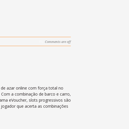
Comments are off
e azar online com força total no
1. Com a combinação de barco e carro,
ama eVoucher, slots progressivos são
 jogador que acerta as combinações