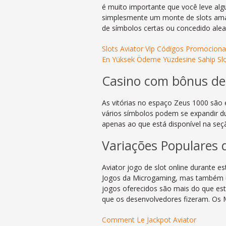
é muito importante que você leve al
simplesmente um monte de slots ama
de símbolos certas ou concedido alea
Slots Aviator Vip Códigos Promociona
En Yüksek Ödeme Yüzdesine Sahip Slot
Casino com bônus de 
As vitórias no espaço Zeus 1000 são
vários símbolos podem se expandir du
apenas ao que está disponível na se
Variações Populares d
Aviator jogo de slot online durante 
Jogos da Microgaming, mas também um
jogos oferecidos são mais do que es
que os desenvolvedores fizeram. Os M
Comment Le Jackpot Aviator