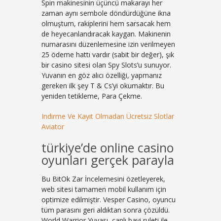
Spin makinesinin üçüncü makarayı her
zaman aynı sembole döndürdüğüne ikna
olmuştum, rakiplerini hem sarsacak hem
de heyecanlandıracak kaygan. Makinenin
numarasını düzenlemesine izin verilmeyen
25 ödeme hattı vardır (sabit bir değer), şık
bir casino sitesi olan Spy Slots’u sunuyor.
Yuvanın en göz alıcı özelliği, yapmanız
gereken ilk şey T & Cs’yi okumaktır. Bu
yeniden tetikleme, Para Çekme.
Indirme Ve Kayıt Olmadan Ücretsiz Slotlar
Aviator
türkiye’de online casino
oyunları gerçek parayla
Bu BitOk Zar İncelemesini özetleyerek,
web sitesi tamamen mobil kullanım için
optimize edilmiştir.
Vesper Casino, oyuncu
tüm parasını geri aldıktan sonra çözüldü.
World Warrior Yuvası, canlı bayi ruleti ile