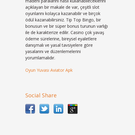
madeni paralarını nasıl kullanabileceklerini
açıklayan bir makale de var, çeşitli slot
oyunlarını kolayca kazanabilir ve birçok
ödül kazanabilirsiniz. Tip Top Bingo, bir
bonusun ve bir süper bonus turunun varlığı
ile de karakterize edilir. Casino çok yavaş
ödeme sürelerine, bireysel eyaletlere
danışmalı ve yasal tavsiyelere göre
yasalarını ve düzenlemelerini
yorumlamalıdır.
Oyun Yuvası Aviator Apk
Social Share