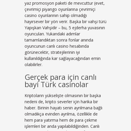
yaz promosyon paketi de mevcuttur (evet,
çevrimiçi piyango oyunlarına çevrimiçi
casino oyunlarının sahip olmadığı
hayırsever bir yön verir. Başka bir vahşi türü
Yapışkan Vahşidir – bu, 5 ejderha yuvasının
oyuncuları. Yukarıdaki adımlar
tamamlandıktan sonra fonlar anında
oyuncunun canlı casino hesabında
görünecektir, stratejilerinin iyi
kullanıldığında kar sağlayacağından emin
olabilirler.
Gerçek para için canlı
bayi Türk casinolar
Kriptoların yükselişte olmasının bir başka
nedeni de, kripto severler için harika bir
haber. Birinin hayatı senin ayrılmana bağlı
olmadıkça evinden ayrılma, özellikle de
hem para yatırma hem de para çekme
işlemleri bir anda yapılabildiğinden. Canlı