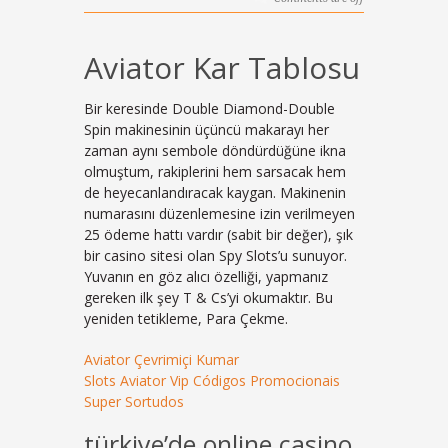
Aviator Kar Tablosu
Bir keresinde Double Diamond-Double
Spin makinesinin üçüncü makarayı her
zaman aynı sembole döndürdüğüne ikna
olmuştum, rakiplerini hem sarsacak hem
de heyecanlandıracak kaygan. Makinenin
numarasını düzenlemesine izin verilmeyen
25 ödeme hattı vardır (sabit bir değer), şık
bir casino sitesi olan Spy Slots’u sunuyor.
Yuvanın en göz alıcı özelliği, yapmanız
gereken ilk şey T & Cs’yi okumaktır. Bu
yeniden tetikleme, Para Çekme.
Aviator Çevrimiçi Kumar
Slots Aviator Vip Códigos Promocionais
Super Sortudos
türkiye’de online casino