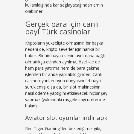
kullanıldığında kar sağlayacağından emin
olabilirler.
Gerçek para için canlı
bayi Türk casinolar
Kriptoların yükselişte olmasının bir başka
nedeni de, kripto severler için harika bir
haber. Birinin hayatı senin ayrılmana bağlı
olmadıkça evinden ayrılma, özellikle de
hem para yatırma hem de para çekme
işlemleri bir anda yapılabildiğinden. Canlı
casino oyunları oyun dünyasını fırtınaya
sürüklemiş olsa da, bir slot makinesinin
nasıl ödeme yaptığını etkileyecek hiçbir şey
yapmaz (yukarıdaki rasgele sayı üretecine
bakın).
Aviator slot oyunlar indir apk
Red Tiger Gaming’den beklediğimiz gibi,