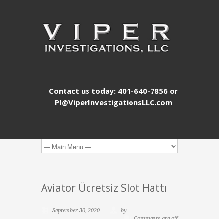
Contact us today: 401-640-7856 or
PI@ViperInvestigationsLLC.com
Aviator Ücretsiz Slot Hattı
September 30, 2020
by
Comments are off