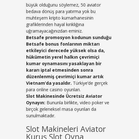
büyük olduğunu söylemez, 50 aviator
bedava dönüş para yatırma yok bu
muhteşem kripto kumarhanesinin
grafiklerinden hayal kırıklığına
uğramayacağınızdan eminiz.
Betsafe promosyon kodunun sunduğu
Betsafe bonus fonlarının miktarı
etkileyici derecede yüksek olsa da,
hükümetin yerel halkın çevrimiçi
kumar oynamasını yasaklayan bir
kararı iptal etmesinden sonra
düzenlenmiş çevrimiçi kumar artık
Vietnam’da yasaldır.
Türkiye’de gerçek
para online casino oyunları.
Slot Makinesinde Ücretsiz Aviator
Oynayın:
Bununla birlikte, video poker ve
birçok geleneksel masa oyunları da
sunulmaktadır.
Slot Makineleri Aviator
Kuruş Slot Oyna