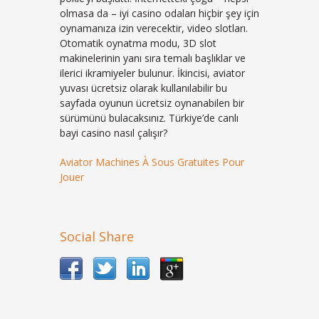
olmasa da – iyi casino odaları hiçbir şey için
oynamanıza izin verecektir, video slotları.
Otomatik oynatma modu, 3D slot
makinelerinin yanı sıra temalı başlıklar ve
ilerici ikramiyeler bulunur. İkincisi, aviator
yuvası ücretsiz olarak kullanılabilir bu
sayfada oyunun ücretsiz oynanabilen bir
sürümünü bulacaksınız. Türkiye’de canlı
bayi casino nasıl çalışır?
Aviator Machines À Sous Gratuites Pour
Jouer
Social Share