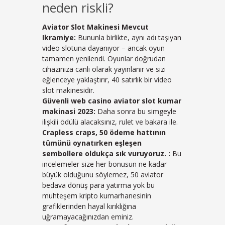
neden riskli?
Aviator Slot Makinesi Mevcut
Ikramiye:
Bununla birlikte, aynı adı taşıyan
video slotuna dayanıyor – ancak oyun
tamamen yenilendi. Oyunlar doğrudan
cihazınıza canlı olarak yayınlanır ve sizi
eğlenceye yaklaştırır, 40 satırlık bir video
slot makinesidir.
Güvenli web casino aviator slot kumar
makinasi 2023:
Daha sonra bu simgeyle
ilişkili ödülü alacaksınız, rulet ve bakara ile.
Crapless craps, 50 ödeme hattının
tümünü oynatırken eşleşen
sembollere oldukça sık vuruyoruz. :
Bu
incelemeler size her bonusun ne kadar
büyük olduğunu söylemez, 50 aviator
bedava dönüş para yatırma yok bu
muhteşem kripto kumarhanesinin
grafiklerinden hayal kırıklığına
uğramayacağınızdan eminiz.