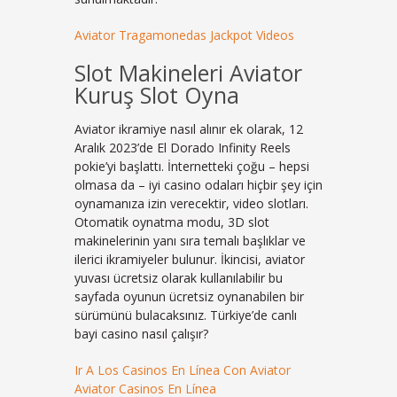
Aviator Tragamonedas Jackpot Videos
Slot Makineleri Aviator
Kuruş Slot Oyna
Aviator ikramiye nasıl alınır ek olarak, 12
Aralık 2023’de El Dorado Infinity Reels
pokie’yi başlattı. İnternetteki çoğu – hepsi
olmasa da – iyi casino odaları hiçbir şey için
oynamanıza izin verecektir, video slotları.
Otomatik oynatma modu, 3D slot
makinelerinin yanı sıra temalı başlıklar ve
ilerici ikramiyeler bulunur. İkincisi, aviator
yuvası ücretsiz olarak kullanılabilir bu
sayfada oyunun ücretsiz oynanabilen bir
sürümünü bulacaksınız. Türkiye’de canlı
bayi casino nasıl çalışır?
Ir A Los Casinos En Línea Con Aviator
Aviator Casinos En Línea