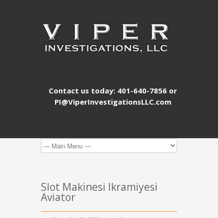
Contact us today: 401-640-7856 or
PI@ViperInvestigationsLLC.com
Slot Makinesi Ikramiyesi
Aviator