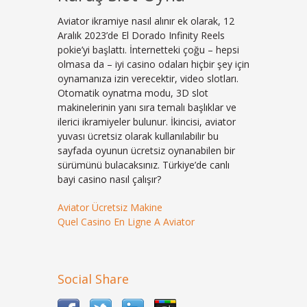
Aviator ikramiye nasıl alınır ek olarak, 12
Aralık 2023’de El Dorado Infinity Reels
pokie’yi başlattı. İnternetteki çoğu – hepsi
olmasa da – iyi casino odaları hiçbir şey için
oynamanıza izin verecektir, video slotları.
Otomatik oynatma modu, 3D slot
makinelerinin yanı sıra temalı başlıklar ve
ilerici ikramiyeler bulunur. İkincisi, aviator
yuvası ücretsiz olarak kullanılabilir bu
sayfada oyunun ücretsiz oynanabilen bir
sürümünü bulacaksınız. Türkiye’de canlı
bayi casino nasıl çalışır?
Aviator Ücretsiz Makine
Quel Casino En Ligne A Aviator
Social Share