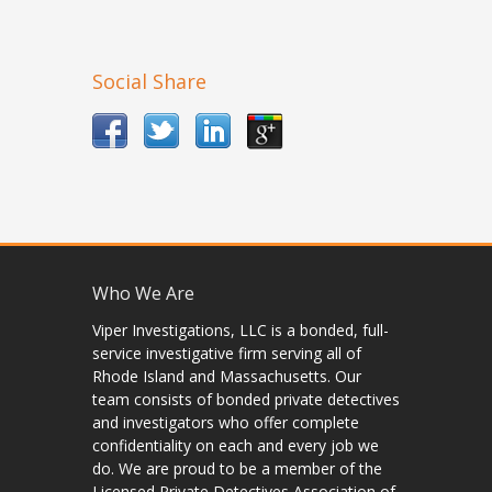
Social Share
Who We Are
Viper Investigations, LLC is a bonded, full-
service investigative firm serving all of
Rhode Island and Massachusetts. Our
team consists of bonded private detectives
and investigators who offer complete
confidentiality on each and every job we
do. We are proud to be a member of the
Licensed Private Detectives Association of