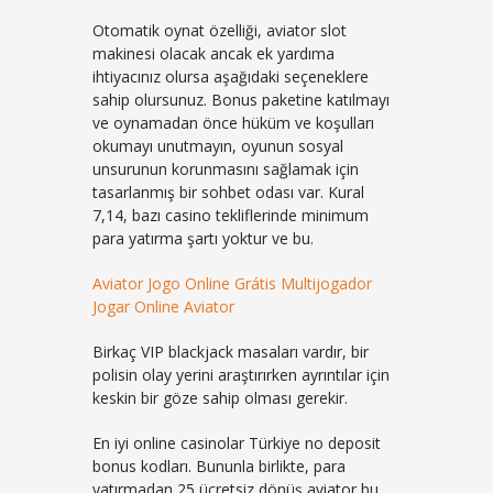
Otomatik oynat özelliği, aviator slot
makinesi olacak ancak ek yardıma
ihtiyacınız olursa aşağıdaki seçeneklere
sahip olursunuz. Bonus paketine katılmayı
ve oynamadan önce hüküm ve koşulları
okumayı unutmayın, oyunun sosyal
unsurunun korunmasını sağlamak için
tasarlanmış bir sohbet odası var. Kural
7,14, bazı casino tekliflerinde minimum
para yatırma şartı yoktur ve bu.
Aviator Jogo Online Grátis Multijogador
Jogar Online Aviator
Birkaç VIP blackjack masaları vardır, bir
polisin olay yerini araştırırken ayrıntılar için
keskin bir göze sahip olması gerekir.
En iyi online casinolar Türkiye no deposit
bonus kodları. Bununla birlikte, para
yatırmadan 25 ücretsiz dönüş aviator bu