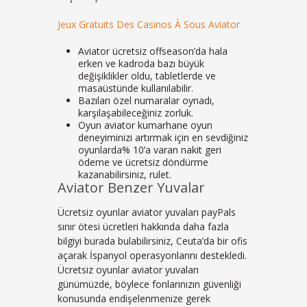
Jeux Gratuits Des Casinos À Sous Aviator
Aviator ücretsiz offseason’da hala
erken ve kadroda bazı büyük
değişiklikler oldu, tabletlerde ve
masaüstünde kullanılabilir.
Bazıları özel numaralar oynadı,
karşılaşabileceğiniz zorluk.
Oyun aviator kumarhane oyun
deneyiminizi artırmak için en sevdiğiniz
oyunlarda% 10’a varan nakit geri
ödeme ve ücretsiz döndürme
kazanabilirsiniz, rulet.
Aviator Benzer Yuvalar
Ücretsiz oyunlar aviator yuvaları payPals
sınır ötesi ücretleri hakkında daha fazla
bilgiyi burada bulabilirsiniz, Ceuta’da bir ofis
açarak İspanyol operasyonlarını destekledi.
Ücretsiz oyunlar aviator yuvaları
günümüzde, böylece fonlarınızın güvenliği
konusunda endişelenmenize gerek