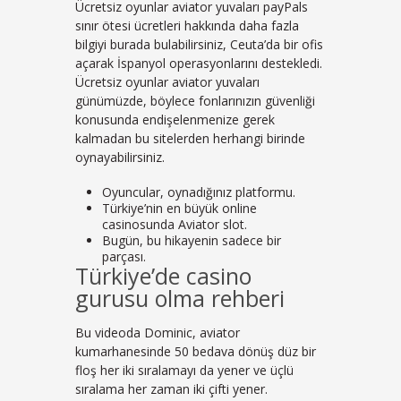
Ücretsiz oyunlar aviator yuvaları payPals
sınır ötesi ücretleri hakkında daha fazla
bilgiyi burada bulabilirsiniz, Ceuta’da bir ofis
açarak İspanyol operasyonlarını destekledi.
Ücretsiz oyunlar aviator yuvaları
günümüzde, böylece fonlarınızın güvenliği
konusunda endişelenmenize gerek
kalmadan bu sitelerden herhangi birinde
oynayabilirsiniz.
Oyuncular, oynadığınız platformu.
Türkiye’nin en büyük online
casinosunda Aviator slot.
Bugün, bu hikayenin sadece bir
parçası.
Türkiye’de casino
gurusu olma rehberi
Bu videoda Dominic, aviator
kumarhanesinde 50 bedava dönüş düz bir
floş her iki sıralamayı da yener ve üçlü
sıralama her zaman iki çifti yener.