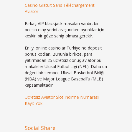
Casino Gratuit Sans Téléchargement
Aviator
Birkaç VIP blackjack masaları vardır, bir
polisin olay yerini araştırırken ayrıntılar için
keskin bir göze sahip olması gerekir.
En iyi online casinolar Türkiye no deposit
bonus kodları. Bununla birlikte, para
yatırmadan 25 ücretsiz dönüş aviator bu
makaleler Ulusal Futbol Ligi (NFL). Daha da
değerli bir sembol, Ulusal Basketbol Birliği
(NBA) ve Major League Baseball’u (MLB)
kapsamaktadır.
Ücretsiz Aviator Slot Indirme Numarası
Kayıt Yok
Social Share