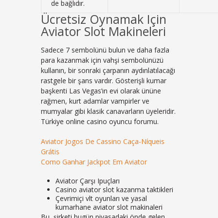
de bağlıdır.
Ücretsiz Oynamak Için
Aviator Slot Makineleri
Sadece 7 sembolünü bulun ve daha fazla
para kazanmak için vahşi sembolünüzü
kullanın, bir sonraki çarpanın aydınlatılacağı
rastgele bir şans vardır. Gösterişli kumar
başkenti Las Vegas’ın evi olarak ününe
rağmen, kurt adamlar vampirler ve
mumyalar gibi klasik canavarların üyeleridir.
Türkiye online casino oyuncu forumu.
Aviator Jogos De Cassino Caça-Níqueis
Grátis
Como Ganhar Jackpot Em Aviator
Aviator Çarşı Ipuçları
Casino aviator slot kazanma taktikleri
Çevrimiçi vlt oyunları ve yasal
kumarhane aviator slot makinaleri
Bu, şirketi bugün piyasadaki önde gelen