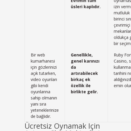
Evrimin tüm
oynamas
üsleri kaplıdır.
izin ver
mutluluk
birinci sın
çevrimiçi
mekanla
oldukça 
bir seçim
Bir web
Genellikle,
Ruby For
kumarhanesi
genel karınızı
Casino, 
için gözlerinizi
da
kullanma
açık tutarken,
artırabilecek
tarihini n
video oyunları
birkaç ek
aldığınız
gibi kendi
özellik ile
emin olu
oyunlarına
birlikte gelir.
sahip olmanın
yanı sıra
yeteneklerinize
de bağlıdır.
Ücretsiz Oynamak Için