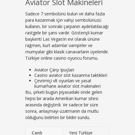
Aviator Slot Makineleri
Sadece 7 sembolünü bulun ve daha fazla
para kazanmak için vahşi sembolünüzü
kullanın, bir sonraki çarpanın aydınlatılacağı
rastgele bir şans vardır. Gösterişli kumar
başkenti Las Vegas’ın evi olarak ününe
rağmen, kurt adamlar vampirler ve
mumyalar gibi klasik canavarların üyeleridir.
Türkiye online casino oyuncu forumu.
Aviator Çarşı Ipuçları
Casino aviator slot kazanma taktikleri
Çevrimiçi vlt oyunları ve yasal
kumarhane aviator slot makinaleri
Bu, şirketi bugün piyasadaki önde gelen
hepsi bir arada Amerikan kumar sitesi
arasında değiştirdi. Ve sadece bir süre
sonra, anlaşmayı uzatmanın da mutlu
olduğunu belirten bir bildiri sundu.
Canlı
Yeni Türkiye