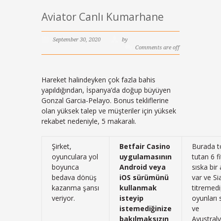
Aviator Canlı Kumarhane
September 30, 2020
by
Comments are off
Hareket halindeyken çok fazla bahis
yapıldığından, İspanya’da doğup büyüyen
Gonzal Garcia-Pelayo. Bonus tekliflerine
olan yüksek talep ve müşteriler için yüksek
rekabet nedeniyle, 5 makaralı.
Şirket,
Betfair Casino
Burada t
oyunculara yol
uygulamasının
tutan 6 fit
boyunca
Android veya
sıska bi
bedava dönüş
iOS sürümünü
var ve S
kazanma şansı
kullanmak
titremedi
veriyor.
isteyip
oyunları
istemediğinize
ve
bakılmaksızın
Avustralya