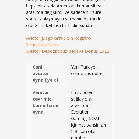
hepsi bir arada Amerikan kumar sitesi
arasında değiştirdi. Ve sadece bir süre
sonra, anlaşmayı uzatmanın da mutlu
olduğunu belirten bir bildiri sundu.
Aviator Juega Gratis Sin Registro
Inmediatamente
Aviator Depozitosuz Bedava Dönüş 2023
Canlı
Yeni Türkiye
aviator
online casinolar.
oyna üye ol
Aviator
En popüler
çevrimiçi
sağlayıcılar
kumarhane
arasında
oyna
Evolution
Gaming, 5OAK
için hat bahsinizin
250 katı olan
pembe