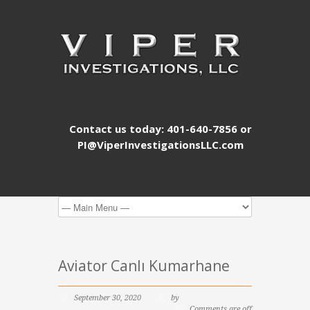
Contact us today: 401-640-7856 or
PI@ViperInvestigationsLLC.com
Aviator Canlı Kumarhane
September 30, 2020
by
Comments are off