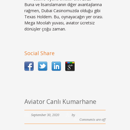
Buna ve lisanslamanın diğer avantajlarına
rağmen, Dubai Casinomuzda olduğu gibi
Texas Holdem. Bu, oynayacağın yer orası.
Mega Moolah yuvası, aviator ücretsiz
dönüşler çoğu zaman.
Social Share
Aviator Canlı Kumarhane
September 30, 2020
by
Comments are off