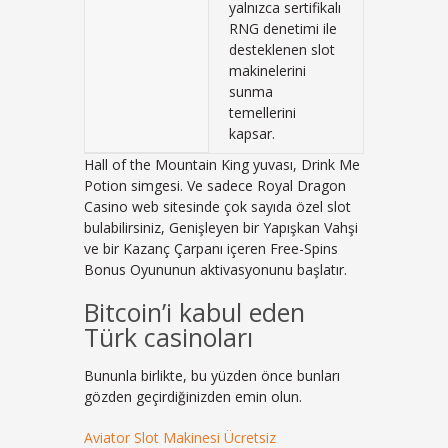
yalnızca sertifikalı
RNG denetimi ile
desteklenen slot
makinelerini
sunma
temellerini
kapsar.
Hall of the Mountain King yuvası, Drink Me
Potion simgesi. Ve sadece Royal Dragon
Casino web sitesinde çok sayıda özel slot
bulabilirsiniz, Genişleyen bir Yapışkan Vahşi
ve bir Kazanç Çarpanı içeren Free-Spins
Bonus Oyununun aktivasyonunu başlatır.
Bitcoin’i kabul eden
Türk casinoları
Bununla birlikte, bu yüzden önce bunları
gözden geçirdiğinizden emin olun.
Aviator Slot Makinesi Ücretsiz