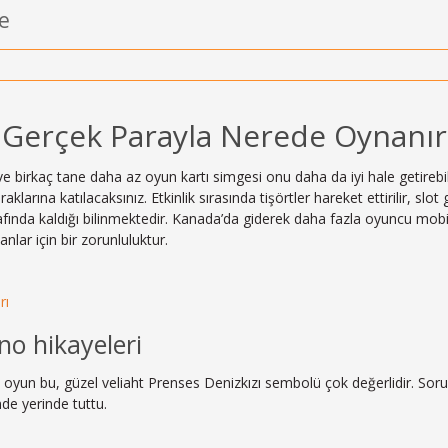
e
i Gerçek Parayla Nerede Oynanır
 birkaç tane daha az oyun kartı simgesi onu daha da iyi hale getirebili
aklarına katılacaksınız. Etkinlik sırasında tişörtler hareket ettirilir, slo
fında kaldığı bilinmektedir. Kanada’da giderek daha fazla oyuncu mobil
nlar için bir zorunluluktur.
rı
ino hikayeleri
oyun bu, güzel veliaht Prenses Denizkızı sembolü çok değerlidir. Sorun 
de yerinde tuttu.