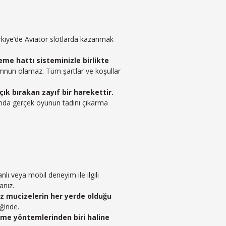
kiye’de Aviator slotlarda kazanmak
me hattı sisteminizle birlikte
emnun olamaz. Tüm şartlar ve koşullar
çık bırakan zayıf bir harekettir.
unda gerçek oyunun tadını çıkarma
nlı veya mobil deneyim ile ilgili
anız.
sız mucizelerin her yerde olduğu
iğinde.
deme yöntemlerinden biri haline