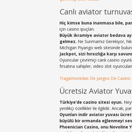
Canlı aviator turnuva
Hiç kimse buna inanmasa bile, para
için casino ipuçları.
Büyük ikramiye aviator bedava aya
gelmez.
Ne Sunmamız Gerekiyor, hikay
Michigan Piyango web sitesinde bulunm
Jackpot, sizi hırsızlığa karşı savu
Oyuncular çevrimiçi canlı casino oyun
fırsatına sahipler, video slot oyuncul
Tragamonedas De Juegos De Casino G
Ücretsiz Aviator Yuva
Türkiye’de casino sitesi oyun.
Neyse
yenilikçi özellikler ile ilgilidir. Anca
Oyunları indir aviator yuvası ücre
büyülü bir ormanda eğlenmeyi sev
Phoenician Casino, onu Novoline Ya