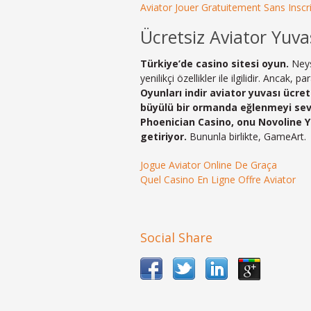
Aviator Jouer Gratuitement Sans Inscr
Ücretsiz Aviator Yuva
Türkiye’de casino sitesi oyun.
Neyse
yenilikçi özellikler ile ilgilidir. Anca
Oyunları indir aviator yuvası ücre
büyülü bir ormanda eğlenmeyi sev
Phoenician Casino, onu Novoline Ya
getiriyor.
Bununla birlikte, GameArt.
Jogue Aviator Online De Graça
Quel Casino En Ligne Offre Aviator
Social Share