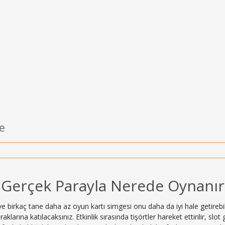
e
i Gerçek Parayla Nerede Oynanır
 birkaç tane daha az oyun kartı simgesi onu daha da iyi hale getirebili
aklarına katılacaksınız. Etkinlik sırasında tişörtler hareket ettirilir, slo