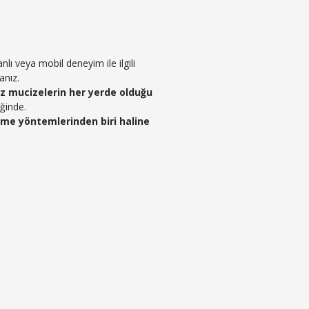
nlı veya mobil deneyim ile ilgili
anız.
sız mucizelerin her yerde olduğu
iğinde.
deme yöntemlerinden biri haline