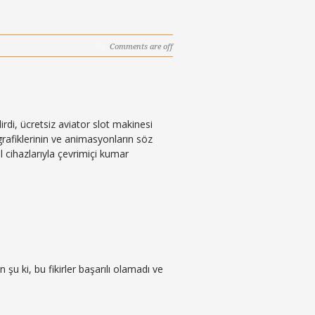
Comments are off
rdi, ücretsiz aviator slot makinesi
t grafiklerinin ve animasyonların söz
 cihazlarıyla çevrimiçi kumar
şu ki, bu fikirler başarılı olamadı ve