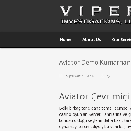
Home
About Us
Our Servi
Aviator Demo Kumarhan
September 30, 2020
by
Aviator Çevrimiç
Belki birkaç tane daha temalı sembol ve
casino oyunları Servet Tanrılarına ve çır
konusu olduğu şeylerin daha basit tara
oynamayı tercih ediyor, bu yeni başlaya