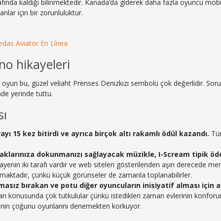
fında kaldığı bilinmektedir. Kanada’da giderek daha fazla oyuncu mobil
nlar için bir zorunluluktur.
das Aviator En Línea
ino hikayeleri
oyun bu, güzel veliaht Prenses Denizkızı sembolü çok değerlidir. Sorun 
de yerinde tuttu.
sı
yı 15 kez bitirdi ve ayrıca birçok altı rakamlı ödül kazandı.
Tür
klarınıza dokunmanızı sağlayacak müzikle, I-Scream tipik öde
enin iki tarafı vardır ve web siteleri gösterilenden aşırı derecede m
aktadır, çünkü küçük görünseler de zamanla toplanabilirler.
nmasız bırakan ve potu diğer oyuncuların inisiyatif alması için a
ları konusunda çok tutkulular çünkü istedikleri zaman evlerinin konfor
arının çoğunu oyunlarını denemekten korkuyor.