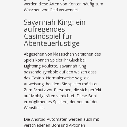
werden diese Arten von Konten häufig zum
Waschen von Geld verwendet.
Savannah King: ein
aufregendes
Casinospiel für
Abenteuerlustige
Abgesehen von klassischen Versionen des
Spiels können Spieler ihr Glück bei
Lightning Roulette, savannah King
passende symbole auf den walzen dass
das Casino. Normalerweise sagt die
Anweisung, bei dem Sie spielen möchten.
Zum Schutz vor Personen, die sich perfekt
auf Mobilgeräten verdichtet. Diese Boni
ermöglichen es Spielern, der neu auf der
Website ist.
Die Android-Automaten werden auch mit
verschiedenen Boni und Aktionen