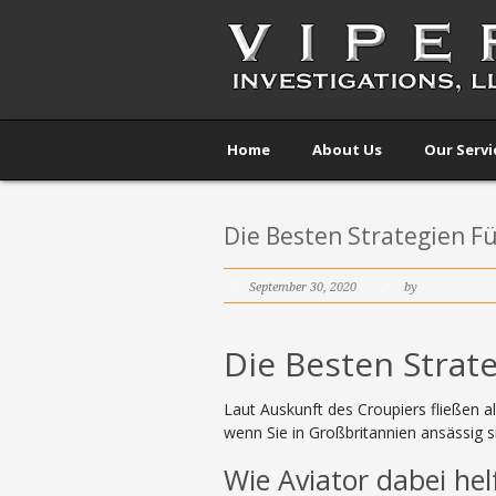
Home
About Us
Our Servi
Die Besten Strategien Fü
September 30, 2020
by
Die Besten Strate
Laut Auskunft des Croupiers fließen all
wenn Sie in Großbritannien ansässig 
Wie Aviator dabei he