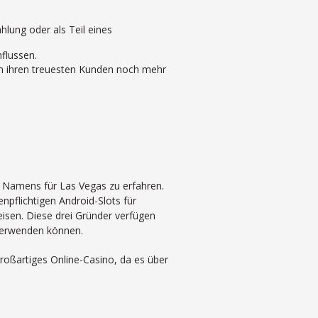
hlung oder als Teil eines
nflussen.
um ihren treuesten Kunden noch mehr
s Namens für Las Vegas zu erfahren.
enpflichtigen Android-Slots für
isen. Diese drei Gründer verfügen
 verwenden können.
großartiges Online-Casino, da es über