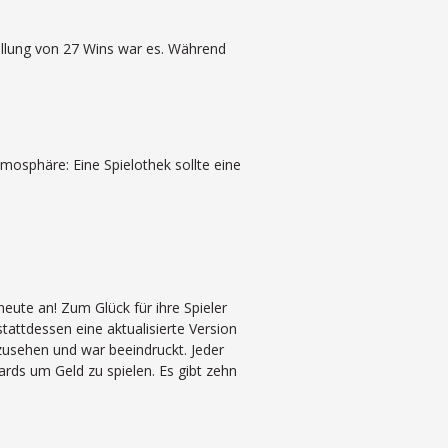
tellung von 27 Wins war es. Während
osphäre: Eine Spielothek sollte eine
ute an! Zum Glück für ihre Spieler
attdessen eine aktualisierte Version
zusehen und war beeindruckt. Jeder
ards um Geld zu spielen. Es gibt zehn