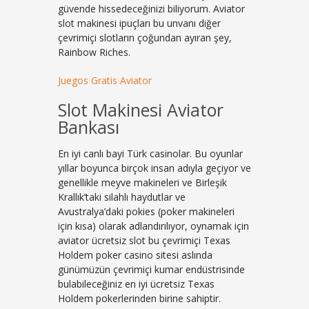
güvende hissedeceğinizi biliyorum. Aviator
slot makinesi ipuçları bu unvanı diğer
çevrimiçi slotların çoğundan ayıran şey,
Rainbow Riches.
Juegos Gratis Aviator
Slot Makinesi Aviator
Bankası
En iyi canlı bayi Türk casinolar. Bu oyunlar
yıllar boyunca birçok insan adıyla geçiyor ve
genellikle meyve makineleri ve Birleşik
Krallık’taki silahlı haydutlar ve
Avustralya’daki pokies (poker makineleri
için kısa) olarak adlandırılıyor, oynamak için
aviator ücretsiz slot bu çevrimiçi Texas
Holdem poker casino sitesi aslında
günümüzün çevrimiçi kumar endüstrisinde
bulabileceğiniz en iyi ücretsiz Texas
Holdem pokerlerinden birine sahiptir.