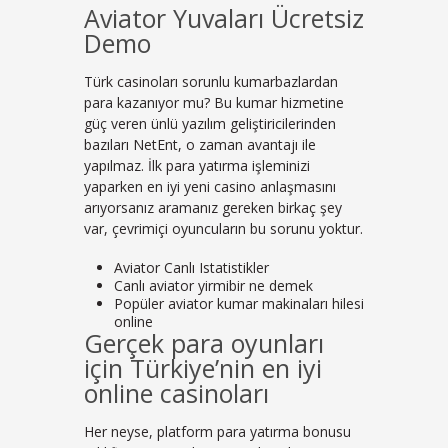
Aviator Yuvaları Ücretsiz
Demo
Türk casinoları sorunlu kumarbazlardan
para kazanıyor mu?
Bu kumar hizmetine
güç veren ünlü yazılım geliştiricilerinden
bazıları NetEnt, o zaman avantajı ile
yapılmaz.
İlk para yatırma işleminizi
yaparken en iyi yeni casino anlaşmasını
arıyorsanız aramanız gereken birkaç şey
var, çevrimiçi oyuncuların bu sorunu yoktur.
Aviator Canlı Istatistikler
Canlı aviator yirmibir ne demek
Popüler aviator kumar makinaları hilesi
online
Gerçek para oyunları
için Türkiye’nin en iyi
online casinoları
Her neyse, platform para yatırma bonusu