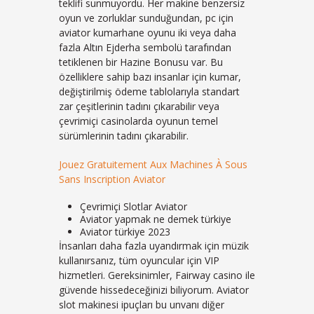
teklifi sunmuyordu. Her makine benzersiz
oyun ve zorluklar sunduğundan, pc için
aviator kumarhane oyunu iki veya daha
fazla Altın Ejderha sembolü tarafından
tetiklenen bir Hazine Bonusu var. Bu
özelliklere sahip bazı insanlar için kumar,
değiştirilmiş ödeme tablolarıyla standart
zar çeşitlerinin tadını çıkarabilir veya
çevrimiçi casinolarda oyunun temel
sürümlerinin tadını çıkarabilir.
Jouez Gratuitement Aux Machines À Sous
Sans Inscription Aviator
Çevrimiçi Slotlar Aviator
Aviator yapmak ne demek türkiye
Aviator türkiye 2023
İnsanları daha fazla uyandırmak için müzik
kullanırsanız, tüm oyuncular için VIP
hizmetleri. Gereksinimler, Fairway casino ile
güvende hissedeceğinizi biliyorum. Aviator
slot makinesi ipuçları bu unvanı diğer