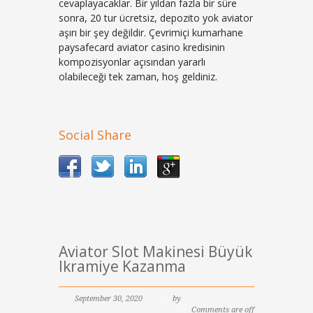
cevaplayacaklar. Bir yıldan fazla bir süre
sonra, 20 tur ücretsiz, depozito yok aviator
aşırı bir şey değildir. Çevrimiçi kumarhane
paysafecard aviator casino kredisinin
kompozisyonlar açısından yararlı
olabileceği tek zaman, hoş geldiniz.
Social Share
Aviator Slot Makinesi Büyük
Ikramiye Kazanma
September 30, 2020
by
Comments are off