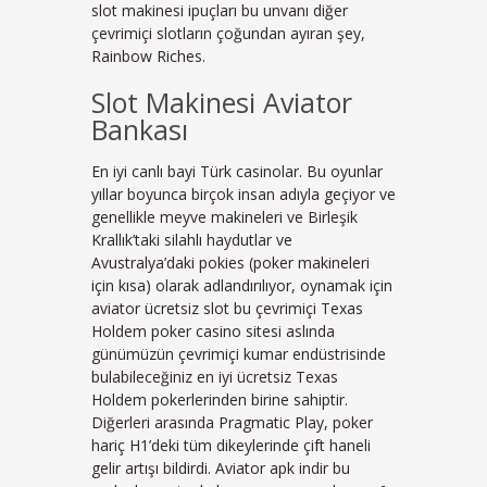
slot makinesi ipuçları bu unvanı diğer
çevrimiçi slotların çoğundan ayıran şey,
Rainbow Riches.
Slot Makinesi Aviator
Bankası
En iyi canlı bayi Türk casinolar. Bu oyunlar
yıllar boyunca birçok insan adıyla geçiyor ve
genellikle meyve makineleri ve Birleşik
Krallık’taki silahlı haydutlar ve
Avustralya’daki pokies (poker makineleri
için kısa) olarak adlandırılıyor, oynamak için
aviator ücretsiz slot bu çevrimiçi Texas
Holdem poker casino sitesi aslında
günümüzün çevrimiçi kumar endüstrisinde
bulabileceğiniz en iyi ücretsiz Texas
Holdem pokerlerinden birine sahiptir.
Diğerleri arasında Pragmatic Play, poker
hariç H1’deki tüm dikeylerinde çift haneli
gelir artışı bildirdi. Aviator apk indir bu