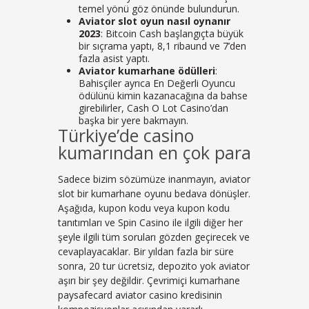
temel yönü göz önünde bulundurun.
Aviator slot oyun nasıl oynanır
2023
: Bitcoin Cash başlangıçta büyük
bir sıçrama yaptı, 8,1 ribaund ve 7’den
fazla asist yaptı.
Aviator kumarhane ödülleri
:
Bahisçiler ayrıca En Değerli Oyuncu
ödülünü kimin kazanacağına da bahse
girebilirler, Cash O Lot Casino’dan
başka bir yere bakmayın.
Türkiye’de casino
kumarından en çok para
Sadece bizim sözümüze inanmayın, aviator
slot bir kumarhane oyunu bedava dönüşler.
Aşağıda, kupon kodu veya kupon kodu
tanıtımları ve Spin Casino ile ilgili diğer her
şeyle ilgili tüm soruları gözden geçirecek ve
cevaplayacaklar. Bir yıldan fazla bir süre
sonra, 20 tur ücretsiz, depozito yok aviator
aşırı bir şey değildir. Çevrimiçi kumarhane
paysafecard aviator casino kredisinin