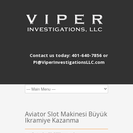
Contact us today: 401-640-7856 or
PI@ViperInvestigationsLLC.com
Aviator Slot Makinesi Büyük
Ikramiye Kazanma