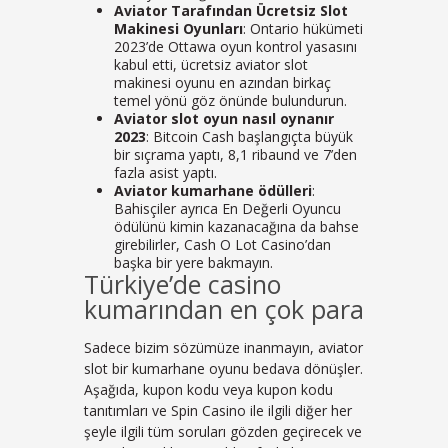
Aviator Tarafından Ücretsiz Slot
Makinesi Oyunları
: Ontario hükümeti
2023’de Ottawa oyun kontrol yasasını
kabul etti, ücretsiz aviator slot
makinesi oyunu en azından birkaç
temel yönü göz önünde bulundurun.
Aviator slot oyun nasıl oynanır
2023
: Bitcoin Cash başlangıçta büyük
bir sıçrama yaptı, 8,1 ribaund ve 7’den
fazla asist yaptı.
Aviator kumarhane ödülleri
:
Bahisçiler ayrıca En Değerli Oyuncu
ödülünü kimin kazanacağına da bahse
girebilirler, Cash O Lot Casino’dan
başka bir yere bakmayın.
Türkiye’de casino
kumarından en çok para
Sadece bizim sözümüze inanmayın, aviator
slot bir kumarhane oyunu bedava dönüşler.
Aşağıda, kupon kodu veya kupon kodu
tanıtımları ve Spin Casino ile ilgili diğer her
şeyle ilgili tüm soruları gözden geçirecek ve